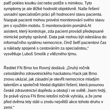
patří pokles koutku úst nebo potíže s mimikou. Tyto
symptomy je ale těžké hodnotit objektivně. Naše řešení
usnadní specialistům práci při hodnocení stavu pacienta.
Naopak pacienti mohou provést monitorování svého stavu
jen s využitím mobilu. S monitorováním pomáhá AI
asistent, který kontroluje, zda pacient provádí předepsané
mimické pohyby správně. Data pak mohou být odeslána do
informačního systému nemocnice, čímž šetří pacientovi čas
a náklady spojené s cestováním za specialistou,“
vysvětluje Luboš Smolík z vítězného týmu.
Ředitel FN Brno Ivo Rovný dodává: „Druhý ročník
celostátního zdravotnického hackatonu Hack jak Brno
znovu ukázal, jak zásadní je otevřít nemocnice mladým
talentům a společně hledat digitální řešení, která posunou
české zdravotnictví dopředu a obstojí i ve světě. Jsem hrdý,
že právě výzva FN Brno letošní ročník vyhrála, a že jsme
před dvěma lety stáli u zrodu největší akce tohoto druhu v
zemi.“