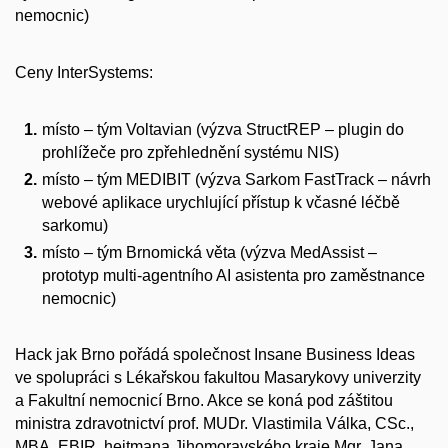
nemocnic)
Ceny InterSystems:
místo – tým Voltavian (výzva StructREP – plugin do
prohlížeče pro zpřehlednění systému NIS)
místo – tým MEDIBIT (výzva Sarkom FastTrack – návrh
webové aplikace urychlující přístup k včasné léčbě
sarkomu)
místo – tým Brnomická věta (výzva MedAssist –
prototyp multi-agentního AI asistenta pro zaměstnance
nemocnic)
Hack jak Brno pořádá společnost Insane Business Ideas
ve spolupráci s Lékařskou fakultou Masarykovy univerzity
a Fakultní nemocnicí Brno. Akce se koná pod záštitou
ministra zdravotnictví prof. MUDr. Vlastimila Válka, CSc.,
MBA, EBIR, hejtmana Jihomoravského kraje Mgr. Jana