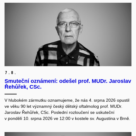
7.
8.
Smuteční oznámení: odešel prof. MUDr. Jaroslav
Řehůřek, CSc.
V hlubokém zármutku oznamujeme, že nás 4. srpna 2026 opustil
ve věku 90 let významný český dětský oftalmolog prof. MUDr.
Jaroslav Řehůřek, CSc. Poslední rozloučení se uskuteční
v pondělí 10. srpna 2026 ve 12:00 v kostele sv. Augustina v Brně.