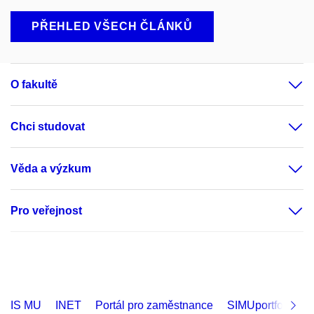
PŘEHLED VŠECH ČLÁNKŮ
O fakultě
Chci studovat
Věda a výzkum
Pro veřejnost
IS MU
INET
Portál pro zaměstnance
SIMUportfolio