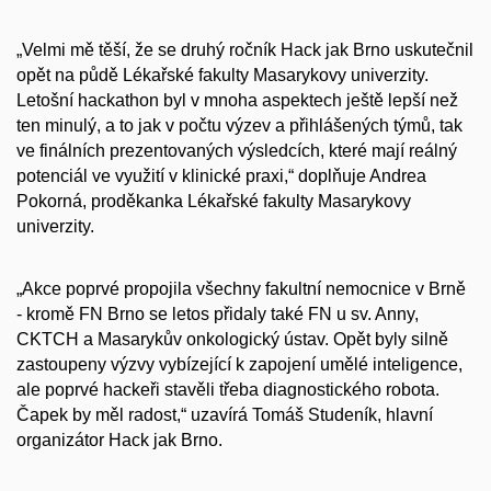
„Velmi mě těší, že se druhý ročník Hack jak Brno uskutečnil
opět na půdě Lékařské fakulty Masarykovy univerzity.
Letošní hackathon byl v mnoha aspektech ještě lepší než
ten minulý, a to jak v počtu výzev a přihlášených týmů, tak
ve finálních prezentovaných výsledcích, které mají reálný
potenciál ve využití v klinické praxi,“ doplňuje Andrea
Pokorná, proděkanka Lékařské fakulty Masarykovy
univerzity.
„Akce poprvé propojila všechny fakultní nemocnice v Brně
- kromě FN Brno se letos přidaly také FN u sv. Anny,
CKTCH a Masarykův onkologický ústav. Opět byly silně
zastoupeny výzvy vybízející k zapojení umělé inteligence,
ale poprvé hackeři stavěli třeba diagnostického robota.
Čapek by měl radost,“ uzavírá Tomáš Studeník, hlavní
organizátor Hack jak Brno.