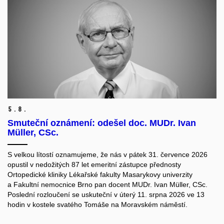
5.
8.
Smuteční oznámení: odešel doc. MUDr. Ivan
Müller, CSc.
S velkou lítostí oznamujeme, že nás v pátek 31. července 2026
opustil v nedožitých 87 let emeritní zástupce přednosty
Ortopedické kliniky Lékařské fakulty Masarykovy univerzity
a Fakultní nemocnice Brno pan docent MUDr. Ivan Müller, CSc.
Poslední rozloučení se uskuteční v úterý 11. srpna 2026 ve 13
hodin v kostele svatého Tomáše na Moravském náměstí.