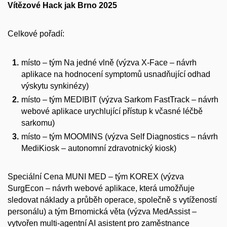
Vítězové Hack jak Brno 2025
Celkové pořadí:
místo – tým Na jedné vlně (výzva X-Face – návrh
aplikace na hodnocení symptomů usnadňující odhad
výskytu synkinézy)
místo – tým MEDIBIT (výzva Sarkom FastTrack – návrh
webové aplikace urychlující přístup k včasné léčbě
sarkomu)
místo – tým MOOMINS (výzva Self Diagnostics – návrh
MediKiosk – autonomní zdravotnický kiosk)
Speciální Cena MUNI MED – tým KOREX (výzva
SurgEcon – návrh webové aplikace, která umožňuje
sledovat náklady a průběh operace, společně s vytížeností
personálu) a tým Brnomická věta (výzva MedAssist –
vytvořen multi-agentní AI asistent pro zaměstnance