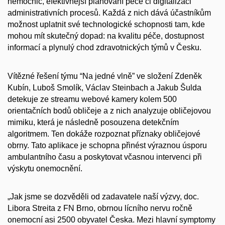
nemocnic, efektivnější plánování péče či digitalizaci
administrativních procesů. Každá z nich dává účastníkům
možnost uplatnit své technologické schopnosti tam, kde
mohou mít skutečný dopad: na kvalitu péče, dostupnost
informací a plynulý chod zdravotnických týmů v Česku.
Vítězné řešení týmu “Na jedné vlně” ve složení Zdeněk
Kubín, Luboš Smolík, Václav Steinbach a Jakub Šulda
detekuje ze streamu webové kamery kolem 500
orientačních bodů obličeje a z nich analyzuje obličejovou
mimiku, která je následně posouzena detekčním
algoritmem. Ten dokáže rozpoznat příznaky obličejové
obrny. Tato aplikace je schopna přinést výraznou úsporu
ambulantního času a poskytovat včasnou intervenci při
výskytu onemocnění.
„Jak jsme se dozvěděli od zadavatele naší výzvy, doc.
Libora Streita z FN Brno, obrnou lícního nervu ročně
onemocní asi 2500 obyvatel Česka. Mezi hlavní symptomy