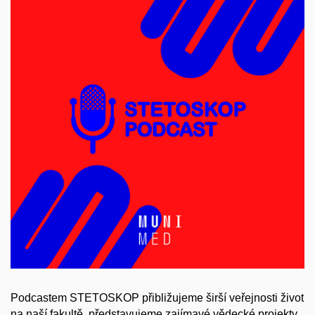
Podcastem STETOSKOP přibližujeme širší veřejnosti život
na naší fakultě, představujeme zajímavé vědecké projekty,