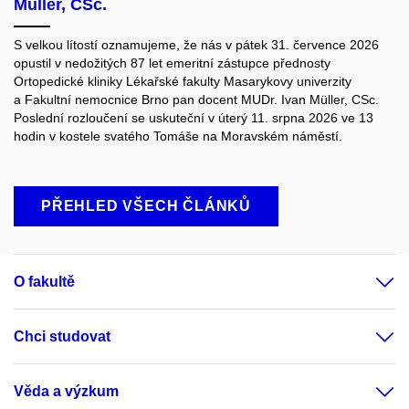
Müller, CSc.
S velkou lítostí oznamujeme, že nás v pátek 31. července 2026
opustil v nedožitých 87 let emeritní zástupce přednosty
Ortopedické kliniky Lékařské fakulty Masarykovy univerzity
a Fakultní nemocnice Brno pan docent MUDr. Ivan Müller, CSc.
Poslední rozloučení se uskuteční v úterý 11. srpna 2026 ve 13
hodin v kostele svatého Tomáše na Moravském náměstí.
PŘEHLED VŠECH ČLÁNKŮ
O fakultě
Chci studovat
Věda a výzkum