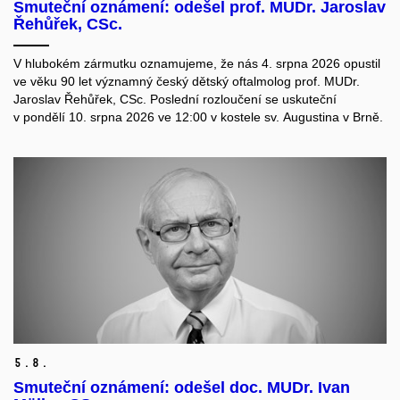
Smuteční oznámení: odešel prof. MUDr. Jaroslav
Řehůřek, CSc.
V hlubokém zármutku oznamujeme, že nás 4. srpna 2026 opustil
ve věku 90 let významný český dětský oftalmolog prof. MUDr.
Jaroslav Řehůřek, CSc. Poslední rozloučení se uskuteční
v pondělí 10. srpna 2026 ve 12:00 v kostele sv. Augustina v Brně.
5.
8.
Smuteční oznámení: odešel doc. MUDr. Ivan