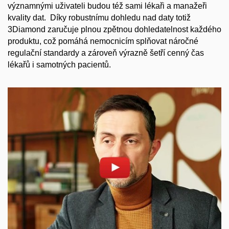
významnými uživateli budou též sami lékaři a manažeři
kvality dat. Díky robustnímu dohledu nad daty totiž
3Diamond zaručuje plnou zpětnou dohledatelnost každého
produktu, což pomáhá nemocnicím splňovat náročné
regulační standardy a zároveň výrazně šetří cenný čas
lékařů i samotných pacientů.
Povolit cookies a přehrát
Otevřít na youtube.com