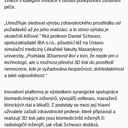
zvítězil v kategorii Inovace v oblasti poskytování zdravotní
péče.
„Umožňuje sledovat výrobu zdravotnického prostředku od
požadavků až po jeho realizaci, a to slovo výroba je
skutečně klíčové,“
říká profesor Daniel Schwarz,
spoluzakladatel IBA s.r.o., působící též na Ústavu
simulační medicíny Lékařské fakulty Masarykovy
univerzity.
„Podstata 3Diamond tkví v tom, že nejde jen o
technologii, ale o možnost převést 3D tisk do prostředí
nemocnice, kde je vyžadována bezpečnost, dohledatelnost
a také odpovědnost.“
Inovativní platforma je výsledkem synergické spolupráce
biomedicínských inženýrů, vývojářů softwaru, manažerů
klinických dat a lékařů. Z podstaty se mezi její hlavní
uživatele zařadí zdravotnické profese, které připravují a
realizují 3D tisk jako jsou biomedicínští inženýři či
radiologičtí inženýři, jak však Schwarz dodává,