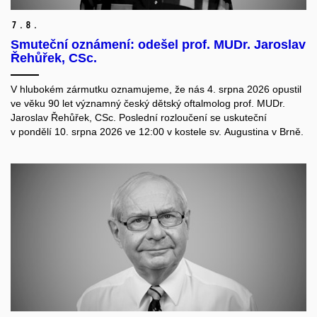
7.
8.
Smuteční oznámení: odešel prof. MUDr. Jaroslav
Řehůřek, CSc.
V hlubokém zármutku oznamujeme, že nás 4. srpna 2026 opustil
ve věku 90 let významný český dětský oftalmolog prof. MUDr.
Jaroslav Řehůřek, CSc. Poslední rozloučení se uskuteční
v pondělí 10. srpna 2026 ve 12:00 v kostele sv. Augustina v Brně.