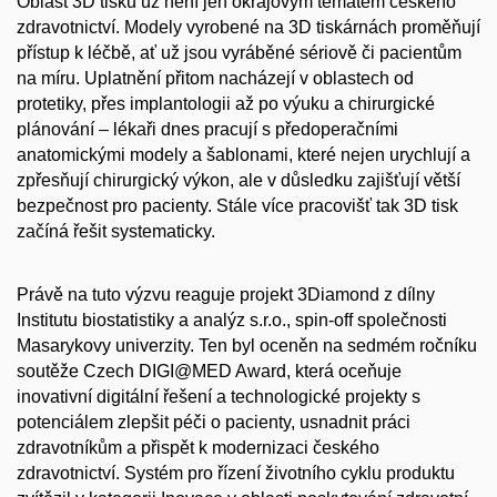
Oblast 3D tisku už není jen okrajovým tématem českého
zdravotnictví. Modely vyrobené na 3D tiskárnách proměňují
přístup k léčbě, ať už jsou vyráběné sériově či pacientům
na míru. Uplatnění přitom nacházejí v oblastech od
protetiky, přes implantologii až po výuku a chirurgické
plánování – lékaři dnes pracují s předoperačními
anatomickými modely a šablonami, které nejen urychlují a
zpřesňují chirurgický výkon, ale v důsledku zajišťují větší
bezpečnost pro pacienty. Stále více pracovišť tak 3D tisk
začíná řešit systematicky.
Právě na tuto výzvu reaguje projekt 3Diamond z dílny
Institutu biostatistiky a analýz s.r.o., spin-off společnosti
Masarykovy univerzity. Ten byl oceněn na sedmém ročníku
soutěže Czech DIGI@MED Award, která oceňuje
inovativní digitální řešení a technologické projekty s
potenciálem zlepšit péči o pacienty, usnadnit práci
zdravotníkům a přispět k modernizaci českého
zdravotnictví. Systém pro řízení životního cyklu produktu