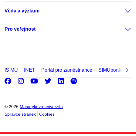
Věda a výzkum
Pro veřejnost
IS MU
INET
Portál pro zaměstnance
SIMUportfolio
Facebook
Instagram
Youtube
Twitter
LinkedIn
Spotify
© 2026
Masarykova univerzita
Správce stránek
Cookies