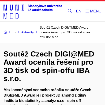
EN
Soutěž Czech DIGI@MED Award
Aktuality
ocenila řešení pro 3D tisk od spin-
offu IBA s.r.o.
Soutěž Czech DIGI@MED
Award ocenila řešení pro
3D tisk od spin-offu IBA
s.r.o.
Mezi oceněnými sedmého ročníku soutěže Czech
DIGI@MED Award je i projekt 3Diamond z dílny
Institutu biostatistiky a analýz s.r.o., spin-off