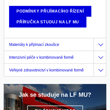
PODMÍNKY PŘIJÍMACÍHO ŘÍZENÍ
PŘÍRUČKA STUDUJ NA LF MU
Materiály k přijímací zkoušce
Intenzivní péče v kombinované formě
Veřejné zdravotnictví v kombinované formě
Jak se studuje na LF MU?