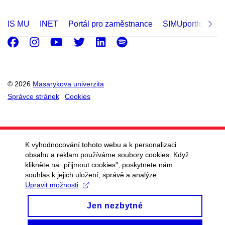
IS MU
INET
Portál pro zaměstnance
SIMUportfolio
Facebook
Instagram
Youtube
Twitter
LinkedIn
Spotify
© 2026
Masarykova univerzita
Správce stránek
Cookies
K vyhodnocování tohoto webu a k personalizaci
obsahu a reklam používáme soubory cookies. Když
klikněte na „přijmout cookies", poskytnete nám
souhlas k jejich uložení, správě a analýze.
Upravit možnosti
Jen nezbytné