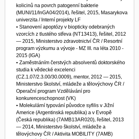
kolicinů na povrch patogenní bakterie
(MUNI/11/InGA04/2014), řešitel, 2015, Masarykova
univerzita / Interní projekty LF
• Stanovení apoptózy v biopticky odebraných
vzorcích z tlustého střeva (NT13413), řešitel, 2012
— 2015, Ministerstvo zdravotnictví ČR / Resortní
program výzkumu a vývoje - MZ III. na léta 2010 -
2015 (IGA)
• Zaměstnáním čerstvých absolventů doktorského
studia k vědecké excelenci
(CZ.1.07/2.3.00/30.0009), mentor, 2012 — 2015,
Ministerstvo školství, mládeže a tělovýchovy ČR /
Operační program Vzdělávání pro
konkurenceschopnost (VK)
• Molekulární typování původce syfilis v Jižní
Americe (Argentinská republika) a v Evropě
(Česká republika) (7AMB13AR020), řešitel, 2013
— 2014, Ministerstvo školství, mládeže a
tělovýchovy ČR / Aktivita MOBILITY (7AMB)