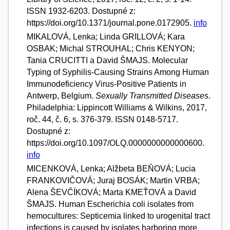
ISSN 1932-6203. Dostupné z:
https://doi.org/10.1371/journal.pone.0172905.
info
MIKALOVÁ, Lenka; Linda GRILLOVÁ; Kara
OSBAK; Michal STROUHAL; Chris KENYON;
Tania CRUCITTI a David ŠMAJS. Molecular
Typing of Syphilis-Causing Strains Among Human
Immunodeficiency Virus-Positive Patients in
Antwerp, Belgium.
Sexually Transmitted Diseases
.
Philadelphia: Lippincott Williams & Wilkins, 2017,
roč. 44, č. 6, s. 376-379. ISSN 0148-5717.
Dostupné z:
https://doi.org/10.1097/OLQ.0000000000000600.
info
MICENKOVÁ, Lenka; Alžbeta BEŇOVÁ; Lucia
FRANKOVIČOVÁ; Juraj BOSÁK; Martin VRBA;
Alena ŠEVČÍKOVÁ; Marta KMEŤOVÁ a David
ŠMAJS. Human Escherichia coli isolates from
hemocultures: Septicemia linked to urogenital tract
infections is caused by isolates harboring more