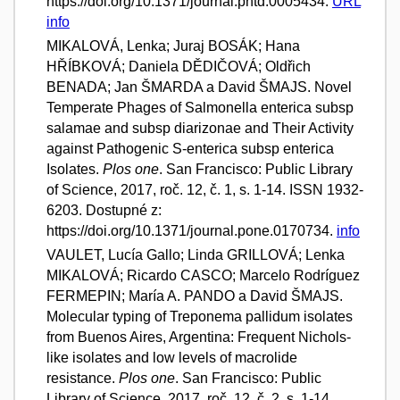
https://doi.org/10.1371/journal.pntd.0005434.
URL
info
MIKALOVÁ, Lenka; Juraj BOSÁK; Hana
HŘÍBKOVÁ; Daniela DĚDIČOVÁ; Oldřich
BENADA; Jan ŠMARDA a David ŠMAJS. Novel
Temperate Phages of Salmonella enterica subsp
salamae and subsp diarizonae and Their Activity
against Pathogenic S-enterica subsp enterica
Isolates.
Plos one
. San Francisco: Public Library
of Science, 2017, roč. 12, č. 1, s. 1-14. ISSN 1932-
6203. Dostupné z:
https://doi.org/10.1371/journal.pone.0170734.
info
VAULET, Lucía Gallo; Linda GRILLOVÁ; Lenka
MIKALOVÁ; Ricardo CASCO; Marcelo Rodríguez
FERMEPIN; María A. PANDO a David ŠMAJS.
Molecular typing of Treponema pallidum isolates
from Buenos Aires, Argentina: Frequent Nichols-
like isolates and low levels of macrolide
resistance.
Plos one
. San Francisco: Public
Library of Science, 2017, roč. 12, č. 2, s. 1-14.