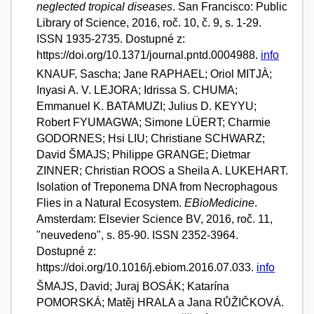
neglected tropical diseases
. San Francisco: Public
Library of Science, 2016, roč. 10, č. 9, s. 1-29.
ISSN 1935-2735. Dostupné z:
https://doi.org/10.1371/journal.pntd.0004988.
info
KNAUF, Sascha; Jane RAPHAEL; Oriol MITJÀ;
Inyasi A. V. LEJORA; Idrissa S. CHUMA;
Emmanuel K. BATAMUZI; Julius D. KEYYU;
Robert FYUMAGWA; Simone LÜERT; Charmie
GODORNES; Hsi LIU; Christiane SCHWARZ;
David ŠMAJS; Philippe GRANGE; Dietmar
ZINNER; Christian ROOS a Sheila A. LUKEHART.
Isolation of Treponema DNA from Necrophagous
Flies in a Natural Ecosystem.
EBioMedicine
.
Amsterdam: Elsevier Science BV, 2016, roč. 11,
"neuvedeno", s. 85-90. ISSN 2352-3964.
Dostupné z:
https://doi.org/10.1016/j.ebiom.2016.07.033.
info
ŠMAJS, David; Juraj BOSÁK; Katarína
POMORSKÁ; Matěj HRALA a Jana RŮŽIČKOVÁ.