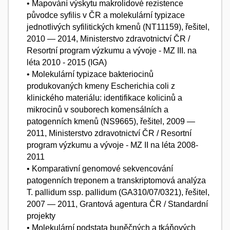
• Mapování výskytu makrolidové rezistence
původce syfilis v ČR a molekulární typizace
jednotlivých syfilitických kmenů (NT11159), řešitel,
2010 — 2014, Ministerstvo zdravotnictví ČR /
Resortní program výzkumu a vývoje - MZ III. na
léta 2010 - 2015 (IGA)
• Molekulární typizace bakteriocinů
produkovaných kmeny Escherichia coli z
klinického materiálu: identifikace kolicinů a
mikrocinů v souborech komensálních a
patogenních kmenů (NS9665), řešitel, 2009 —
2011, Ministerstvo zdravotnictví ČR / Resortní
program výzkumu a vývoje - MZ II na léta 2008-
2011
• Komparativní genomové sekvencování
patogenních treponem a transkriptomová analýza
T. pallidum ssp. pallidum (GA310/07/0321), řešitel,
2007 — 2011, Grantová agentura ČR / Standardní
projekty
• Molekulární podstata buněčných a tkáňových