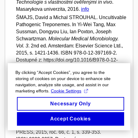
Technologie s vlastnostmi ověřenými in vivo
.
Masarykova univerzita, 2016.
info
ŠMAJS, David a Michal STROUHAL. Uncultivable
Pathogenic Treponemes. In Yi-Wei Tang, Max
Sussman, Dongyou Liu, Ian Poxton, Joseph
Schwartzman.
Molecular Medical Microbiology.
Vol. 3
. 2nd ed. Amsterdam: Elsevier Science Ltd.,
2015, s. 1421-1436. ISBN 978-0-12-397169-2.
Dostupné z: https://doi.org/10.1016/B978-0-12-
397169-2.00079-2.
info
By clicking “Accept Cookies”, you agree to the
KUDEROVÁ, Alena; Lucia GALLOVÁ; Katarína
storing of cookies on your device to enhance site
KURICOVÁ; Eliška NEJEDLÁ; Anna ČURDOVÁ;
navigation, analyze site usage, and assist in our
Lenka MICENKOVÁ; Ondřej PLÍHAL; David
marketing efforts.
Cookie Settings
ŠMAJS; Lukáš SPÍCHAL a Jan HEJÁTKO.
Identification of AHK2- and AHK3-like cytokinin
Necessary Only
receptors in Brassica napus reveals two
subfamilies of AHK2 orthologues.
Journal of
Accept Cookies
Experimental Botany
. Oxford: OXFORD UNIV
PRESS, 2015, roč. 66, č. 1, s. 339-353.