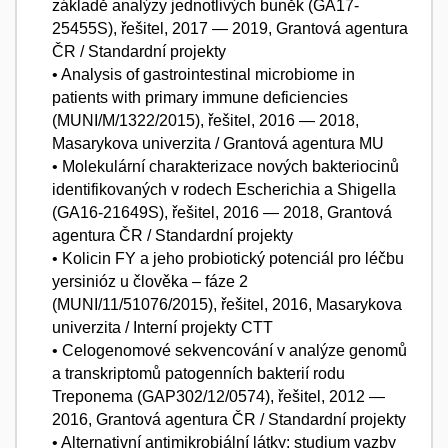
základě analýzy jednotlivých buněk (GA17-
25455S), řešitel, 2017 — 2019, Grantová agentura
ČR / Standardní projekty
• Analysis of gastrointestinal microbiome in
patients with primary immune deficiencies
(MUNI/M/1322/2015), řešitel, 2016 — 2018,
Masarykova univerzita / Grantová agentura MU
• Molekulární charakterizace nových bakteriocinů
identifikovaných v rodech Escherichia a Shigella
(GA16-21649S), řešitel, 2016 — 2018, Grantová
agentura ČR / Standardní projekty
• Kolicin FY a jeho probiotický potenciál pro léčbu
yersinióz u člověka – fáze 2
(MUNI/11/51076/2015), řešitel, 2016, Masarykova
univerzita / Interní projekty CTT
• Celogenomové sekvencování v analýze genomů
a transkriptomů patogenních bakterií rodu
Treponema (GAP302/12/0574), řešitel, 2012 —
2016, Grantová agentura ČR / Standardní projekty
• Alternativní antimikrobiální látky: studium vazby