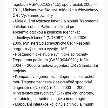
regulací (MSM0021622415), spoluřešitel, 2005 —
2011, Ministerstvo školství, mládeže a tělovýchovy
ČR / Výzkumné záměry
• Molekulární typizace kmenů a izolátů Treponema
pallidum subsp. Pallidum: základ pro
epidemiologickou a klinickou identifikaci
jednotlivých kmenů (NR8967), řešitel, 2006 —
2009, Ministerstvo zdravotnictví ČR / Resortní
program výzkumu a vývoje - MZ
• Postgenomické studie syfilitické spirochety
Treponema pallidum (GA310/04/0021), řešitel,
2004 — 2006, Grantová agentura ČR / Standardní
projekty
• Komparativní genomika patogenních spirochet
rodu Treponema: cesta k sekvenčně specifické
diagnostice (NI7351), řešitel, 2003 — 2005,
Ministerstvo zdravotnictví ČR / Infekční choroby,
mikrobiologie, epidemiologie a imunologie
• Mapování interakce kolicinů s citlivou a imunní