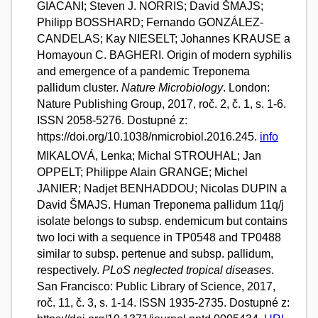
GIACANI; Steven J. NORRIS; David ŠMAJS;
Philipp BOSSHARD; Fernando GONZÁLEZ-
CANDELAS; Kay NIESELT; Johannes KRAUSE a
Homayoun C. BAGHERI. Origin of modern syphilis
and emergence of a pandemic Treponema
pallidum cluster.
Nature Microbiology
. London:
Nature Publishing Group, 2017, roč. 2, č. 1, s. 1-6.
ISSN 2058-5276. Dostupné z:
https://doi.org/10.1038/nmicrobiol.2016.245.
info
MIKALOVÁ, Lenka; Michal STROUHAL; Jan
OPPELT; Philippe Alain GRANGE; Michel
JANIER; Nadjet BENHADDOU; Nicolas DUPIN a
David ŠMAJS. Human Treponema pallidum 11q/j
isolate belongs to subsp. endemicum but contains
two loci with a sequence in TP0548 and TP0488
similar to subsp. pertenue and subsp. pallidum,
respectively.
PLoS neglected tropical diseases
.
San Francisco: Public Library of Science, 2017,
roč. 11, č. 3, s. 1-14. ISSN 1935-2735. Dostupné z: