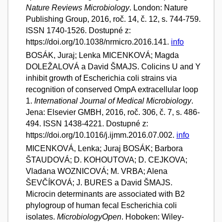
Nature Reviews Microbiology
. London: Nature
Publishing Group, 2016, roč. 14, č. 12, s. 744-759.
ISSN 1740-1526. Dostupné z:
https://doi.org/10.1038/nrmicro.2016.141.
info
BOSÁK, Juraj; Lenka MICENKOVÁ; Magda
DOLEŽALOVÁ a David ŠMAJS. Colicins U and Y
inhibit growth of Escherichia coli strains via
recognition of conserved OmpA extracellular loop
1.
International Journal of Medical Microbiology
.
Jena: Elsevier GMBH, 2016, roč. 306, č. 7, s. 486-
494. ISSN 1438-4221. Dostupné z:
https://doi.org/10.1016/j.ijmm.2016.07.002.
info
MICENKOVÁ, Lenka; Juraj BOSÁK; Barbora
ŠTAUDOVÁ; D. KOHOUTOVA; D. CEJKOVA;
Vladana WOZNICOVÁ; M. VRBA; Alena
ŠEVČÍKOVÁ; J. BURES a David ŠMAJS.
Microcin determinants are associated with B2
phylogroup of human fecal Escherichia coli
isolates.
MicrobiologyOpen
. Hoboken: Wiley-