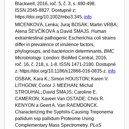
Blackwell, 2016, roč. 5, č. 3, s. 490-498.
ISSN 2045-8827. Dostupné z:
https://doi.org/10.1002/mbo3.345.
info
MICENKOVÁ, Lenka; Juraj BOSÁK; Martin VRBA;
Alena ŠEVČÍKOVÁ a David ŠMAJS. Human
extraintestinal pathogenic Escherichia coli strains
differ in prevalence of virulence factors,
phylogroups, and bacteriocin determinants.
BMC
Microbiology
. London: BioMed Central, 2016,
roč. 16, č. 218, s. 1-8. ISSN 1471-2180. Dostupné
z: https://doi.org/10.1186/s12866-016-0835-z.
info
OSBAK, Kara K.; Simon HOUSTON; Karen V.
LITHGOW; Conor J. MEEHAN; Michal
STROUHAL; David ŠMAJS; Caroline E.
CAMERON; Xaveer Van OSTADE; Chris R.
KENYON a Geert A. Van RAEMDONCK.
Characterizing the Syphilis-Causing Treponema
pallidum ssp pallidum Proteome Using
Complementary Mass Spectrometry.
PLoS