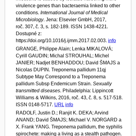
virulence genes than bacteraemia linked to other
conditions.
International Journal of Medical
Microbiology
. Jena: Elsevier GmbH, 2017,
roč. 307, č. 3, s. 182-189. ISSN 1438-4221.
Dostupné z:
https://doi.org/10.1016/j.ijmm.2017.02.003.
info
GRANGE, Philippe Alain; Lenka MIKALOVÁ;
Cyrill GAUDIN; Michal STROUHAL; Michel
JANIER; Nadjet BENHADDOU; David ŠMAJS a
Nicolas DUPIN. Treponema pallidum 11qj
Subtype May Correspond to a Treponema
pallidum Subsp Endemicum Strain.
Sexually
transmitted diseases
. Philadelphia: Lippincott
Williams & Wilkins, 2016, roč. 43, č. 8, s. 517-518.
ISSN 0148-5717.
URL
info
RADOLF, Justin D.; Ranjit K. DEKA; Arvind
ANAND; David ŠMAJS; Michael V. NORGARD a
X. Frank YANG. Treponema pallidum, the syphilis
spirochete: making a living as a stealth pathogen.