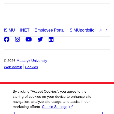
IS MU
INET
Employee Portal
SIMUportfolio
Applica
Facebook
Instagram
Youtube
Twitter
LinkedIn
© 2026
Masaryk University
Web Admin
Cookies
By clicking “Accept Cookies”, you agree to the
storing of cookies on your device to enhance site
navigation, analyze site usage, and assist in our
marketing efforts.
Cookie Settings