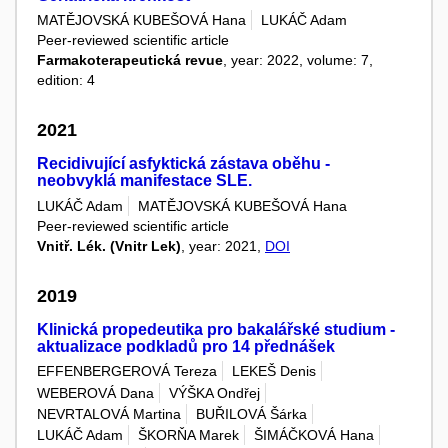
MATĚJOVSKÁ KUBEŠOVÁ Hana
LUKÁČ Adam
Peer-reviewed scientific article
Farmakoterapeutická revue
, year: 2022, volume: 7,
edition: 4
2021
Recidivující asfyktická zástava oběhu -
neobvyklá manifestace SLE.
LUKÁČ Adam
MATĚJOVSKÁ KUBEŠOVÁ Hana
Peer-reviewed scientific article
Vnitř. Lék. (Vnitr Lek)
, year: 2021,
DOI
2019
Klinická propedeutika pro bakalářské studium -
aktualizace podkladů pro 14 přednášek
EFFENBERGEROVÁ Tereza
LEKEŠ Denis
WEBEROVÁ Dana
VÝŠKA Ondřej
NEVRTALOVÁ Martina
BUŘILOVÁ Šárka
LUKÁČ Adam
ŠKORŇA Marek
ŠIMÁČKOVÁ Hana