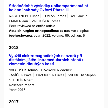
Střednědobé výsledky unikompartmentálnŕ
kolenní náhrady Oxford Phase III
NACHTNEBL Luboš
TOMÁŠ Tomáš
RAPI Jakub
EMMER Jan
VALOUŠEK Tomáš
Peer-reviewed scientific article
Acta chirurgiae orthopaedicae et traumatologiae
čechoslovaca
, year: 2022, volume: 89, edition: 5
2018
Využití elektromagnetických senzorů při
distálním jištění intramedulárních hřebů u
zlomenin dlouhých kostí
VALOUŠEK Tomáš
HAVRÁNEK Zdeněk
JANÍČEK Pavel
PAZOUREK Lukáš
SVOBODA Štěpán
STEHLÍK Albert
Research report
Year: 2018
2017