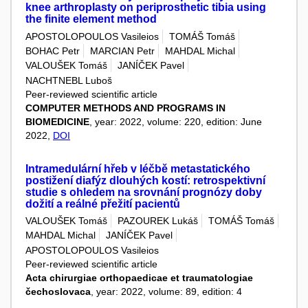
knee arthroplasty on periprosthetic tibia using
the finite element method
APOSTOLOPOULOS Vasileios
TOMÁŠ Tomáš
BOHAC Petr
MARCIAN Petr
MAHDAL Michal
VALOUŠEK Tomáš
JANÍČEK Pavel
NACHTNEBL Luboš
Peer-reviewed scientific article
COMPUTER METHODS AND PROGRAMS IN
BIOMEDICINE
, year: 2022, volume: 220, edition: June
2022,
DOI
Intramedulární hřeb v léčbě metastatického
postižení diafýz dlouhých kostí: retrospektivní
studie s ohledem na srovnání prognózy doby
dožití a reálné přežití pacientů
VALOUŠEK Tomáš
PAZOUREK Lukáš
TOMÁŠ Tomáš
MAHDAL Michal
JANÍČEK Pavel
APOSTOLOPOULOS Vasileios
Peer-reviewed scientific article
Acta chirurgiae orthopaedicae et traumatologiae
čechoslovaca
, year: 2022, volume: 89, edition: 4