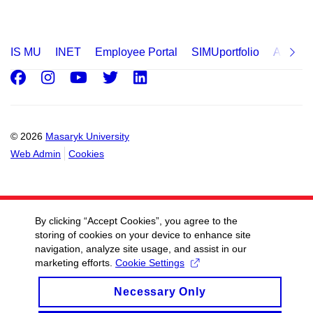
IS MU
INET
Employee Portal
SIMUportfolio
Applica
Facebook
Instagram
Youtube
Twitter
LinkedIn
© 2026
Masaryk University
Web Admin
Cookies
By clicking “Accept Cookies”, you agree to the
storing of cookies on your device to enhance site
navigation, analyze site usage, and assist in our
marketing efforts.
Cookie Settings
Necessary Only