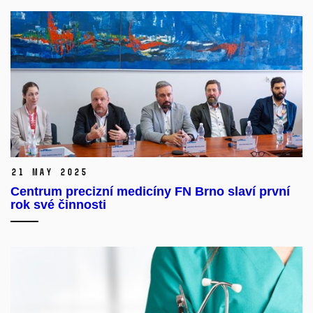
21 May 2025
Centrum precizní medicíny FN Brno slaví první
rok své činnosti