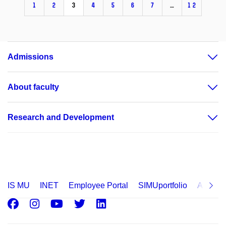
1
2
3
4
5
6
7
…
12
Admissions
About faculty
Research and Development
IS MU
INET
Employee Portal
SIMUportfolio
Applica
Facebook
Instagram
Youtube
Twitter
LinkedIn