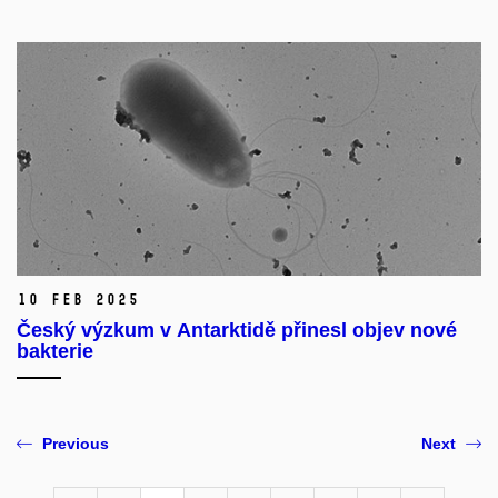
10 Feb 2025
Český výzkum v Antarktidě přinesl objev nové
bakterie
Previous
Next