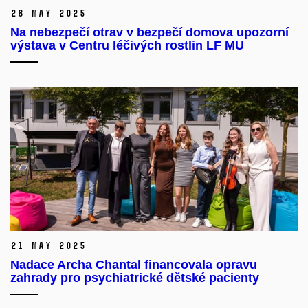
28 May 2025
Na nebezpečí otrav v bezpečí domova upozorní
výstava v Centru léčivých rostlin LF MU
21 May 2025
Nadace Archa Chantal financovala opravu
zahrady pro psychiatrické dětské pacienty