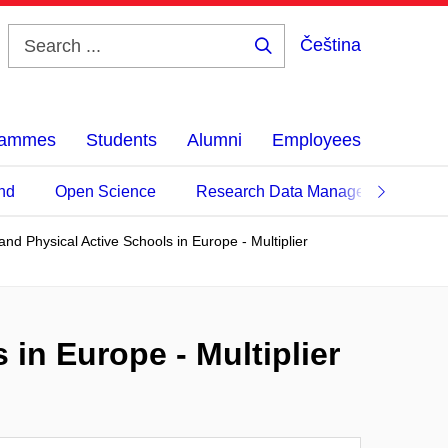
Čeština
Search
...
grammes
Students
Alumni
Employees
nd
Open Science
Research Data Management
nd Physical Active Schools in Europe - Multiplier
in Europe - Multiplier