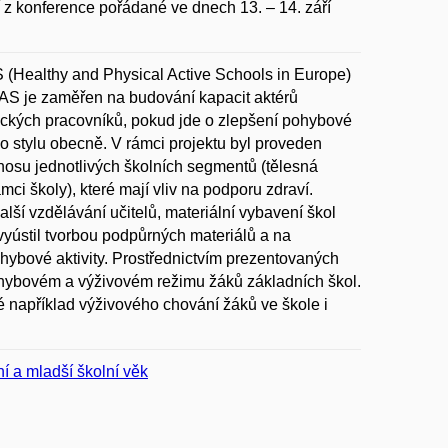
 z konference pořádané ve dnech 13. – 14. září
(Healthy and Physical Active Schools in Europe)
EPAS je zaměřen na budování kapacit aktérů
gických pracovníků, pokud jde o zlepšení pohybové
ího stylu obecně. V rámci projektu byl proveden
ínosu jednotlivých školních segmentů (tělesná
ámci školy), které mají vliv na podporu zdraví.
lší vzdělávání učitelů, materiální vybavení škol
 vyústil tvorbou podpůrných materiálů a na
ybové aktivity. Prostřednictvím prezentovaných
ohybovém a výživovém režimu žáků základních škol.
například výživového chování žáků ve škole i
í a mladší školní věk