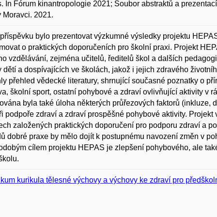
. In Fórum kinantropologie 2021; Soubor abstraktů a prezentací
 Moravci. 2021.
příspěvku bylo prezentovat výzkumné výsledky projektu HEPAS 
rmovat o praktických doporučeních pro školní praxi. Projekt H
ho vzdělávání, zejména učitelů, ředitelů škol a dalších pedago
ty dětí a dospívajících ve školách, jakož i jejich zdravého životn
ly přehled vědecké literatury, shrnující současné poznatky o př
a, školní sport, ostatní pohybové a zdraví ovlivňující aktivity v r
vána byla také úloha některých průřezových faktorů (inkluze, da
při podpoře zdraví a zdraví prospěšné pohybové aktivity. Projekt
ch založených praktických doporučení pro podporu zdraví a poh
dů dobré praxe by mělo dojít k postupnému navození změn v p
dobým cílem projektu HEPAS je zlepšení pohybového, ale také 
školu.
kum kurikula tělesné výchovy a výchovy ke zdraví pro předškoln