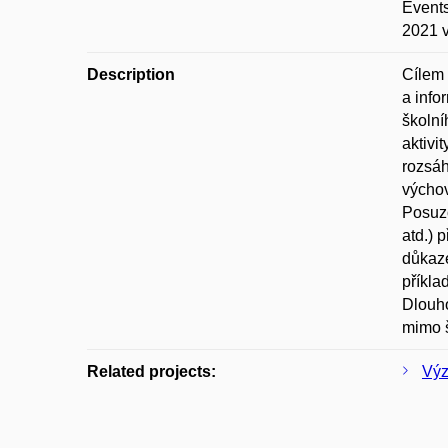
Events
2021 v
Description
Cílem 
a info
školní
aktivi
rozsáh
výchov
Posuzo
atd.) 
důkaze
příkla
Dlouho
mimo 
Related projects:
Výz