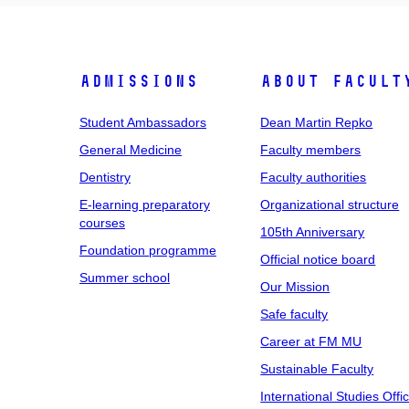
Admissions
About facult
Student Ambassadors
Dean Martin Repko
General Medicine
Faculty members
Dentistry
Faculty authorities
E-learning preparatory
Organizational structure
courses
105th Anniversary
Foundation programme
Official notice board
Summer school
Our Mission
Safe faculty
Career at FM MU
Sustainable Faculty
International Studies Offi