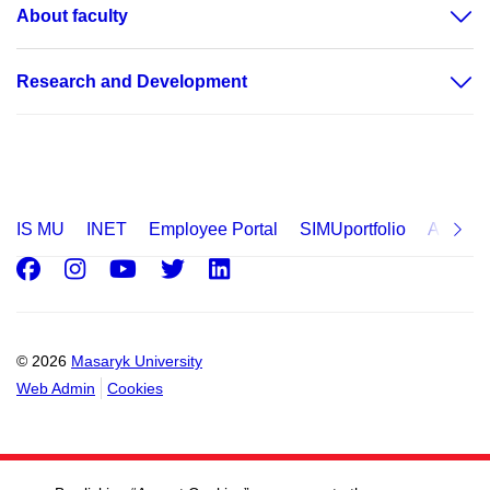
About faculty
Research and Development
IS MU
INET
Employee Portal
SIMUportfolio
Applica
Facebook
Instagram
Youtube
Twitter
LinkedIn
© 2026
Masaryk University
Web Admin
Cookies