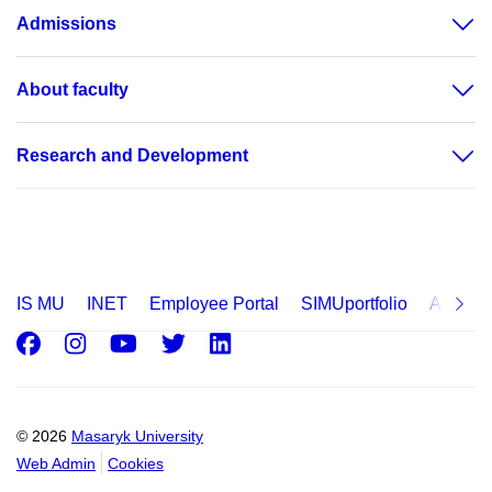
Admissions
About faculty
Research and Development
IS MU
INET
Employee Portal
SIMUportfolio
Applica
Facebook
Instagram
Youtube
Twitter
LinkedIn
© 2026
Masaryk University
Web Admin
Cookies