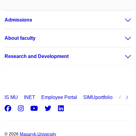
Admissions
About faculty
Research and Development
IS MU
INET
Employee Portal
SIMUportfolio
Applica
Facebook
Instagram
Youtube
Twitter
LinkedIn
© 2026
Masaryk University