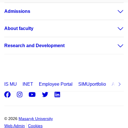
Admissions
About faculty
Research and Development
IS MU
INET
Employee Portal
SIMUportfolio
Applica
Facebook
Instagram
Youtube
Twitter
LinkedIn
© 2026
Masaryk University
Web Admin
Cookies