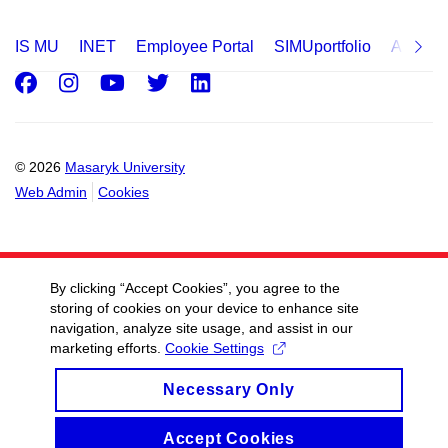
IS MU
INET
Employee Portal
SIMUportfolio
Applica
Facebook
Instagram
Youtube
Twitter
LinkedIn
© 2026
Masaryk University
Web Admin
Cookies
By clicking “Accept Cookies”, you agree to the
storing of cookies on your device to enhance site
navigation, analyze site usage, and assist in our
marketing efforts.
Cookie Settings
Necessary Only
Accept Cookies