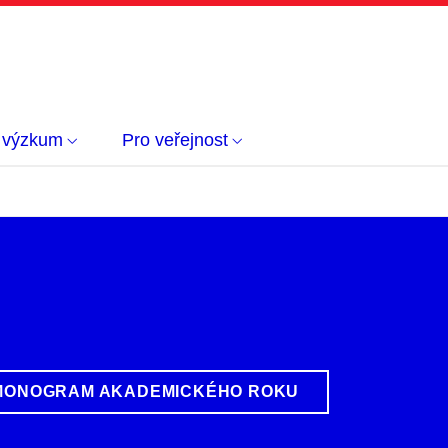
 výzkum
Pro veřejnost
ONOGRAM AKADEMICKÉHO ROKU