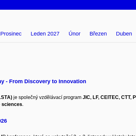
Prosinec
Leden 2027
Únor
Březen
Duben
y - From Discovery to Innovation
LSTA)
je s
polečný vzdělávací program
JIC, LF, CEITEC, CTT, 
fe sciences
.
026