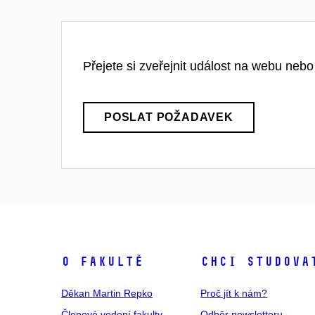
Přejete si zveřejnit událost na webu nebo
POSLAT POŽADAVEK
O fakultě
Chci studova
Děkan Martin Repko
Proč jít k nám?
Členové vedení fakulty
Odběr newsletteru