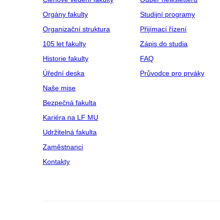
Orgány fakulty
Studijní programy
Organizační struktura
Přijímací řízení
105 let fakulty
Zápis do studia
Historie fakulty
FAQ
Úřední deska
Průvodce pro prváky
Naše mise
Bezpečná fakulta
Kariéra na LF MU
Udržitelná fakulta
Zaměstnanci
Kontakty