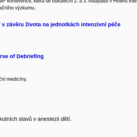
P konference, která se uskuteční 2. a 3. listopadu v Hotelu Int
slačního výzkumu.
 v závěru života na jednotkách intenzivní péče
rse of Debriefing
ční medicíny.
utních stavů v anestezii dětí.