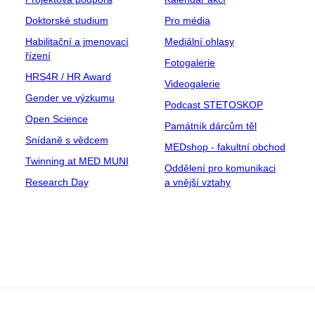
Doktorské studium
Pro média
Habilitační a jmenovací
Mediální ohlasy
řízení
Fotogalerie
HRS4R / HR Award
Videogalerie
Gender ve výzkumu
Podcast STETOSKOP
Open Science
Památník dárcům těl
Snídaně s vědcem
MEDshop - fakultní obchod
Twinning at MED MUNI
Oddělení pro komunikaci
Research Day
a vnější vztahy