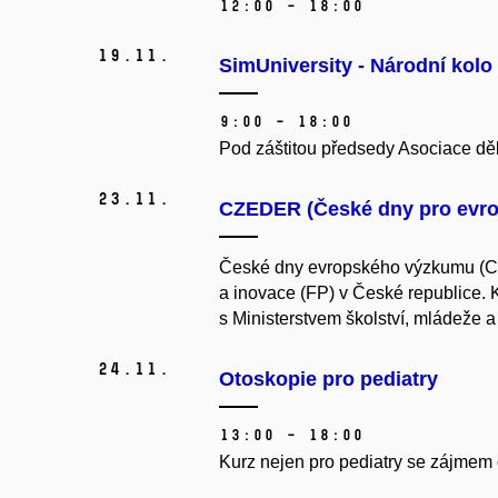
12:00 – 18:00
19.
11.
SimUniversity - Národní kolo
9:00 – 18:00
Pod záštitou předsedy Asociace děk
23.
11.
CZEDER (České dny pro evr
České dny evropského výzkumu (CZ
a inovace (FP) v České republice.
s Ministerstvem školství, mládeže a
24.
11.
Otoskopie pro pediatry
13:00 – 18:00
Kurz nejen pro pediatry se zájmem 