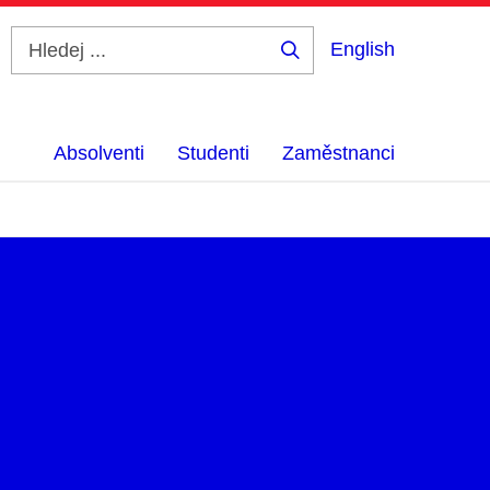
English
Hledej
...
Absolventi
Studenti
Zaměstnanci