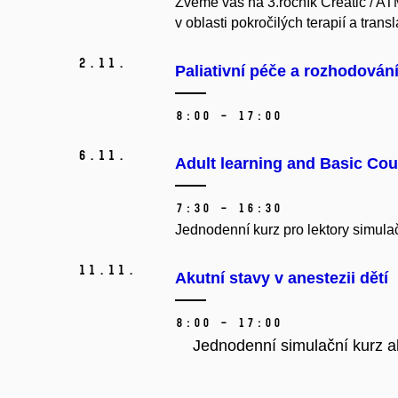
Zveme vás na 3.ročník Creatic / ATM
v oblasti pokročilých terapií a tran
2.
11.
Paliativní péče a rozhodování
8:00 – 17:00
6.
11.
Adult learning and Basic Cou
7:30 – 16:30
Jednodenní kurz pro lektory simula
11.
11.
Akutní stavy v anestezii dětí
8:00 – 17:00
Jednodenní simulační kurz ak