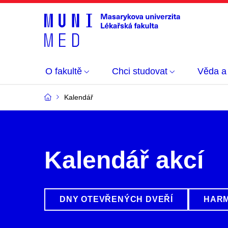
O fakultě
Chci studovat
Věda a
Kalendář
Kalendář akcí
DNY OTEVŘENÝCH DVEŘÍ
HARM