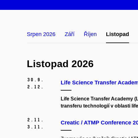
Srpen 2026
Září
Říjen
Listopad
Listopad 2026
30.
9.
Life Science Transfer Academ
2.
12.
Life Science Transfer Academy (
transferu technologií v oblasti li
2.
11.
Creatic / ATMP Conference 2
3.
11.