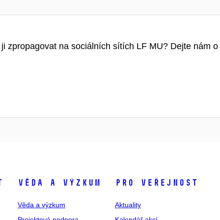
 ji zpropagovat na sociálních sítích LF MU? Dejte nám o 
t
Věda a výzkum
Pro veřejnost
Věda a výzkum
Aktuality
Projektová podpora
Kalendář akcí