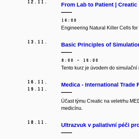
12.
11.
From Lab to Patient | Creatic
14:00
Engineering Natural Killer Cells 
13.
11.
Basic Principles of Simulati
8:00 – 16:00
Tento kurz je úvodem do simulační m
16.
11.
Medica - International Trade
19.
11.
Účast týmu Creatic na veletrhu MED
medicínu.
18.
11.
Ultrazvuk v paliativní péči pr