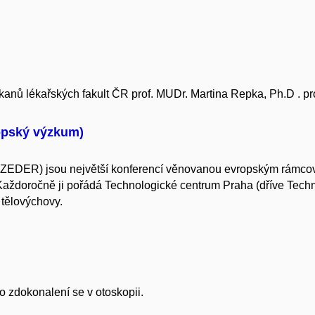
anů lékařských fakult ČR prof. MUDr. Martina Repka, Ph.D . pr
opský výzkum)
EDER) jsou největší konferencí věnovanou evropským rámcov
 Každoročně ji pořádá Technologické centrum Praha (dříve Tec
 tělovýchovy.
o zdokonalení se v otoskopii.