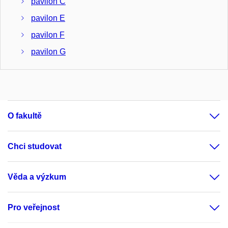
pavilon C
pavilon E
pavilon F
pavilon G
pavilon L
pavilon S
Fakultní nemocnice Brno, Jihlavská 20
O fakultě
pavilon B
pavilon D
Chci studovat
pavilon E
pavilon F
Věda a výzkum
pavilon G
Pro veřejnost
pavilon CH
pavilon I1