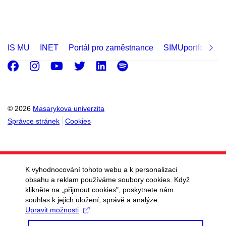
pavilon I2
pavilon L
IS MU
pavilon X
INET
Portál pro zaměstnance
SIMUportfolio
Facebook
pavilon Z
Instagram
Youtube
Twitter
LinkedIn
Spotify
Fakultní nemocnice u sv. Anny, Pekařská 53
pavilon A
© 2026
Masarykova univerzita
pavilon A1
Správce stránek
Cookies
pavilon A2
pavilon A3
K vyhodnocování tohoto webu a k personalizaci
pavilon A4
obsahu a reklam používáme soubory cookies. Když
pavilon A5
klikněte na „přijmout cookies", poskytnete nám
souhlas k jejich uložení, správě a analýze.
pavilon B1
Upravit možnosti
pavilon C1