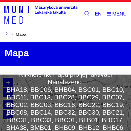
EN
Mapa
Mapa
Klikněte na mapu pro její aktivaci
+
Nenalezeno:
BHA18, BBC06, BHB04, BSC01, BBC10,
–
BBC11, BBC13, BBC28, BBC29, BBC07,
⌂
BBC02, BBC03, BBC16, BBC22, BBC19,
BBC08, BBC14, BBC32, BBC30, BBC21,
⤢
BBC31, BBC33, BBC01, BLB01, BBC17,
BHA38, BMB01, BHB09, BHB12, BHB06,