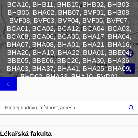
BCA10, BHB11, BHB15, BHB02, BHB03,
Načítám mapu…
BHB05, BHA02, BHB07, BVF01, BHB08,
BVF08, BVF03, BVF04, BVF05, BVF07,
BCA01, BCA02, BCA12, BCA04, BCA03,
BCA08, BCA06, BCA05, BHA17, BHA04,
BHA07, BHA08, BHA01, BHA21, BHA16,

BHA20, BHA19, BHA22, BUA01, BBE04,
BBE05, BBE06, BBC20, BHA30, BHA36,
i
BHA03, BHA37, BHA41, BHA25, BHA09,
BHD02, BHA23, BHA10, BVD01
Hl
...
Lékařská fakulta