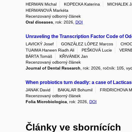
HERMAN Michal
KOPECKA Katerina
MICHALEK Ja
HERMANOVÁ Markéta
Recenzovaný odborný článek
Oral diseases
, rok: 2026,
DOI
Unraveling the Transcription Factor Code of Odo
LAVICKÝ Josef
GONZÁLEZ LÓPEZ Marcos
CHOC
TUAIMA Haneen Riadh Ali
PEŠKOVÁ Lucie
VERNE
BÁRTA Tomáš
KŘIVÁNEK Jan
Recenzovaný odborný článek
Journal of Dental Research
, rok: 2026, ročník: 105, vy
When probiotics turn deadly: a case of Lacticas
JANAK David
BAKALAR Bohumil
FRIDRICHOVA M
Recenzovaný odborný článek
Folia Microbiologica
, rok: 2026,
DOI
Články ve sbornících