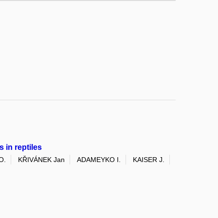
 in reptiles
O.
KŘIVÁNEK Jan
ADAMEYKO I.
KAISER J.