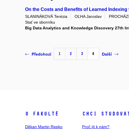
On the Costs and Benefits of Learned Indexing
SLANINÁKOVÁ Terézia
OĽHA Jaroslav
PROCHÁZK
Stať ve sborníku
Big Data Analytics and Knowledge Discovery 27th In
1
2
3
4
Předchozí
Další
O fakultě
Chci studova
Děkan Martin Repko
Proč jít k nám?