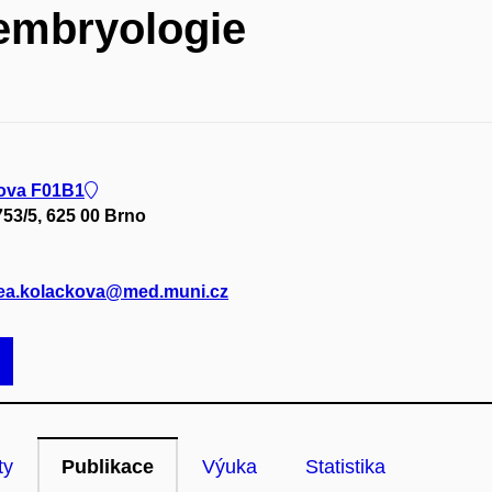
 embryologie
dova F01B1
53/5, 625 00 Brno
rea.kolackova@med.muni.cz
ty
Publikace
Výuka
Statistika