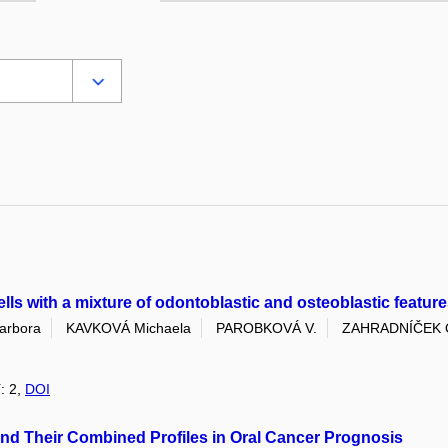
ls with a mixture of odontoblastic and osteoblastic features
rbora
KAVKOVÁ Michaela
PAROBKOVÁ V.
ZAHRADNÍČEK 
í: 2,
DOI
and Their Combined Profiles in Oral Cancer Prognosis