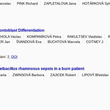
roslav
PINK Richard
ZAPLETALOVA Jana
HOTÁRKOVÁ Syl
ntoblast Differentiation
HOLA Václav
KOMPANÍKOVÁ Petra
RAKULTSEV Vladislav
R
R Jan
ŠVANDOVÁ Eva
BUCHTOVÁ Marcela
COTNEY J.
dání: 2,
DOI
eibacillus rhamnosus sepsis in a burn patient
arta
ZWINSOVÁ Barbora
ZAJICEK Robert
LIPOVÝ Břetislav