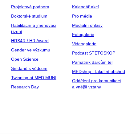
Projektová podpora
Kalendář akcí
Doktorské studium
Pro média
Habilitační a jmenovací
Mediální ohlasy
řízení
Fotogalerie
HRS4R / HR Award
Videogalerie
Gender ve výzkumu
Podcast STETOSKOP
Open Science
Památník dárcům těl
Snídaně s vědcem
MEDshop - fakultní obchod
Twinning at MED MUNI
Oddělení pro komunikaci
Research Day
a vnější vztahy