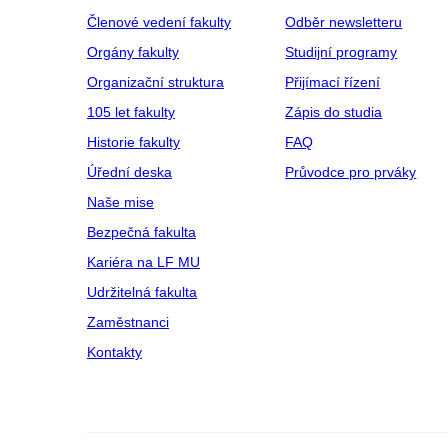
Členové vedení fakulty
Odběr newsletteru
Orgány fakulty
Studijní programy
Organizační struktura
Přijímací řízení
105 let fakulty
Zápis do studia
Historie fakulty
FAQ
Úřední deska
Průvodce pro prváky
Naše mise
Bezpečná fakulta
Kariéra na LF MU
Udržitelná fakulta
Zaměstnanci
Kontakty