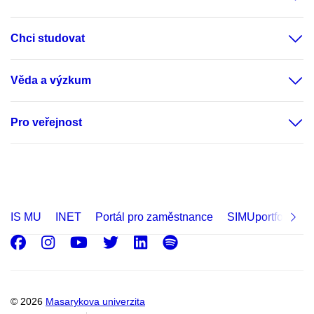
Chci studovat
Věda a výzkum
Pro veřejnost
IS MU
INET
Portál pro zaměstnance
SIMUportfolio
Facebook
Instagram
Youtube
Twitter
LinkedIn
Spotify
© 2026
Masarykova univerzita