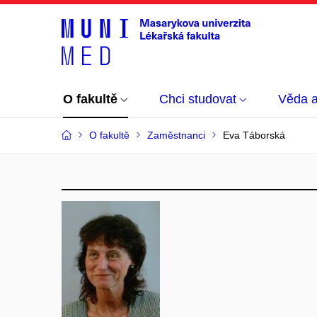
O fakultě
Chci studovat
Věda 
O fakultě
Zaměstnanci
Eva Táborská