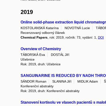
2019
Online solid-phase extraction liquid chromatogr
KOSTOLANSKÁ Katarína
NOVOTNÁ Lucie
TÁBOR
Recenzovaný odborný článek
Chemical Papers
, rok: 2019, ročník: 73, vydání: 1,
DOI
Overview of Chemistry
TÁBORSKÁ Eva
DOSTÁL Jiří
Učebnice
Rok: 2019, druh: Učebnice
SANGUINARINE IS REDUCED BY NADH THR
SÁNDOR Roman
SLANINA Jiří
MIDLIK Adam
Š
Konferenční abstrakty
Rok: 2019, druh: Konferenční abstrakty
Stanovení kortisolu ve vlasech pacientů s ma