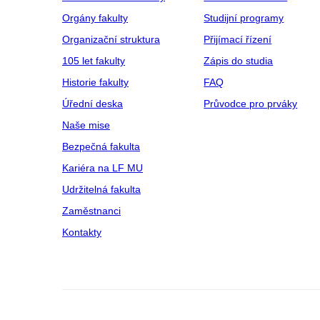
Orgány fakulty
Studijní programy
Organizační struktura
Přijímací řízení
105 let fakulty
Zápis do studia
Historie fakulty
FAQ
Úřední deska
Průvodce pro prváky
Naše mise
Bezpečná fakulta
Kariéra na LF MU
Udržitelná fakulta
Zaměstnanci
Kontakty