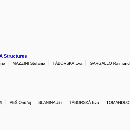
NA Structures
ina
MAZZINI Stefania
TÁBORSKÁ Eva
GARGALLO Raimund
I
ří
PEŠ Ondřej
SLANINA Jiří
TÁBORSKÁ Eva
TOMANDLOV