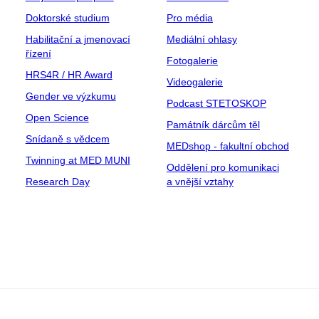
Doktorské studium
Pro média
Habilitační a jmenovací
Mediální ohlasy
řízení
Fotogalerie
HRS4R / HR Award
Videogalerie
Gender ve výzkumu
Podcast STETOSKOP
Open Science
Památník dárcům těl
Snídaně s vědcem
MEDshop - fakultní obchod
Twinning at MED MUNI
Oddělení pro komunikaci
Research Day
a vnější vztahy