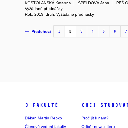
KOSTOLANSKÁ Katarína
ŠPELDOVÁ Jana
PEŠ O
Vyžádané přednášky
Rok: 2019, druh: Vyžádané přednášky
1
2
3
4
5
6
7
Předchozí
O fakultě
Chci studova
Děkan Martin Repko
Proč jít k nám?
Členové vedení fakulty
Odběr newsletteru