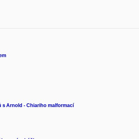
lem
ů s Arnold - Chiariho malformací