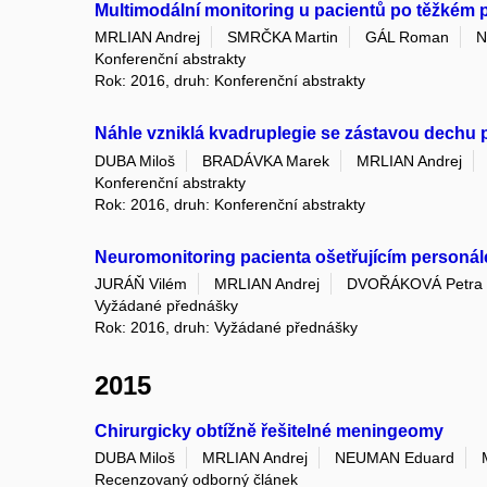
Multimodální monitoring u pacientů po těžkém
MRLIAN Andrej
SMRČKA Martin
GÁL Roman
N
Konferenční abstrakty
Rok: 2016, druh: Konferenční abstrakty
Náhle vzniklá kvadruplegie se zástavou dechu 
DUBA Miloš
BRADÁVKA Marek
MRLIAN Andrej
Konferenční abstrakty
Rok: 2016, druh: Konferenční abstrakty
Neuromonitoring pacienta ošetřujícím personá
JURÁŇ Vilém
MRLIAN Andrej
DVOŘÁKOVÁ Petra
Vyžádané přednášky
Rok: 2016, druh: Vyžádané přednášky
2015
Chirurgicky obtížně řešitelné meningeomy
DUBA Miloš
MRLIAN Andrej
NEUMAN Eduard
Recenzovaný odborný článek