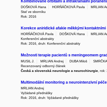
Kombinované orbitální a intrakraniální poran
DOŠKOVÁ Hana
HORŇÁČKOVÁ Pavla
MRLIAN An
Stať ve sborníku
Rok: 2016
Korekce aniridické afakie měkkými kontaktními
HORŇÁČKOVÁ Pavla
DOŠKOVÁ Hana
MRLIAN An
Konferenční abstrakty
Rok: 2016, druh: Konferenční abstrakty
Možnosti terapie pacientů s meningeomem grade
MUSIL J.
MRLIAN Andrej
DUBA Miloš
SMRČKA 
Recenzovaný odborný článek
Česká a slovenská neurologie a neurochirurgie
, rok:
Multimodální monitoring a neurointenzivní péče
MRLIAN Andrej
Vyžádané přednášky
Rok: 2016, druh: Vyžádané přednášky