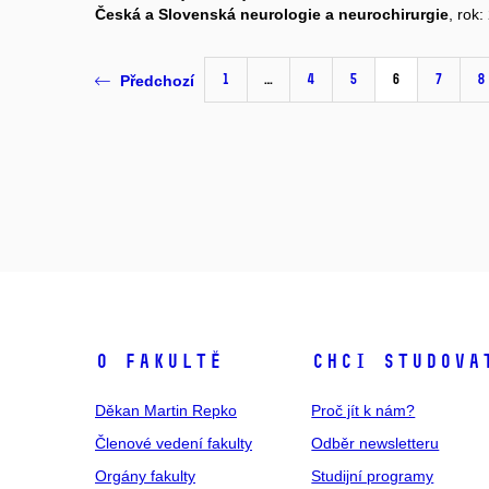
Česká a Slovenská neurologie a neurochirurgie
, rok:
1
…
4
5
6
7
8
Předchozí
O fakultě
Chci studova
Děkan Martin Repko
Proč jít k nám?
Členové vedení fakulty
Odběr newsletteru
Orgány fakulty
Studijní programy