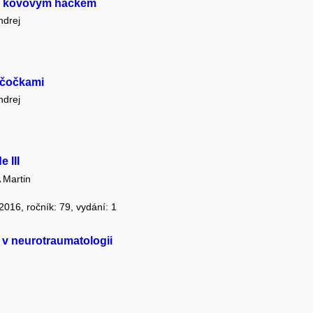
ění kovovým háčkem
drej
 čočkami
drej
 III
Martin
 2016, ročník: 79, vydání: 1
 v neurotraumatologii