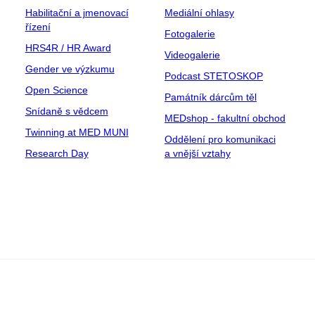
Habilitační a jmenovací
Mediální ohlasy
řízení
Fotogalerie
HRS4R / HR Award
Videogalerie
Gender ve výzkumu
Podcast STETOSKOP
Open Science
Památník dárcům těl
Snídaně s vědcem
MEDshop - fakultní obchod
Twinning at MED MUNI
Oddělení pro komunikaci
Research Day
a vnější vztahy