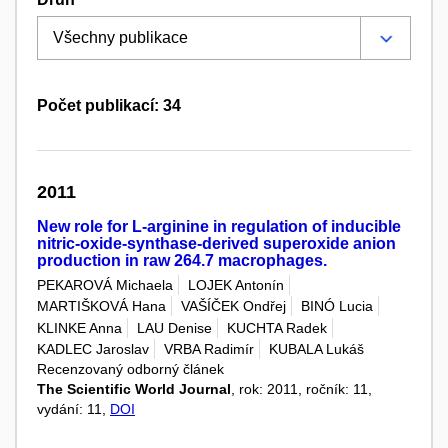
Počet publikací: 34
2011
New role for L-arginine in regulation of inducible
nitric-oxide-synthase-derived superoxide anion
production in raw 264.7 macrophages.
PEKAROVÁ Michaela
LOJEK Antonín
MARTIŠKOVÁ Hana
VAŠÍČEK Ondřej
BINÓ Lucia
KLINKE Anna
LAU Denise
KUCHTA Radek
KADLEC Jaroslav
VRBA Radimír
KUBALA Lukáš
Recenzovaný odborný článek
The Scientific World Journal
, rok: 2011, ročník: 11,
vydání: 11,
DOI