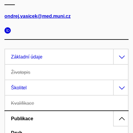
ondrej.vasicek@med.muni.cz
Základní údaje
Životopis
Školitel
Kvalifikace
Publikace
Druh