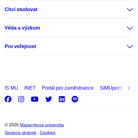
Chci studovat
Věda a výzkum
Pro veřejnost
IS MU
INET
Portál pro zaměstnance
SIMUportfolio
Facebook
Instagram
Youtube
Twitter
LinkedIn
Spotify
© 2026
Masarykova univerzita
Správce stránek
Cookies