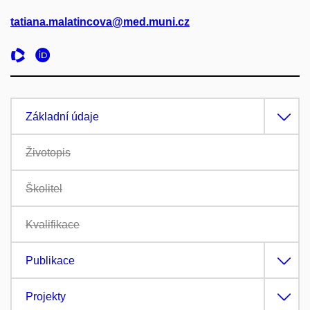
tatiana.malatincova@med.muni.cz
Základní údaje
Životopis
Školitel
Kvalifikace
Publikace
Projekty