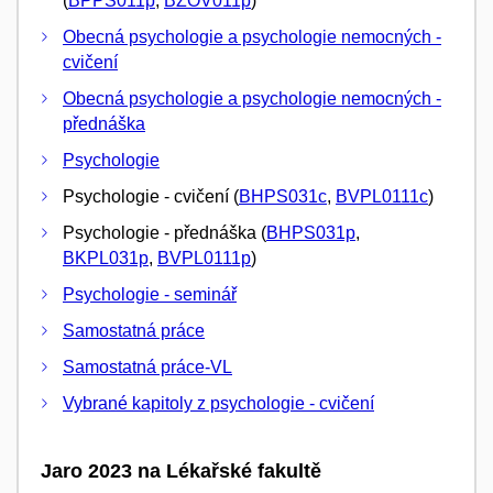
(
BPPS011p
,
BZOV011p
)
Obecná psychologie a psychologie nemocných -
cvičení
Obecná psychologie a psychologie nemocných -
přednáška
Psychologie
Psychologie - cvičení (
BHPS031c
,
BVPL0111c
)
Psychologie - přednáška (
BHPS031p
,
BKPL031p
,
BVPL0111p
)
Psychologie - seminář
Samostatná práce
Samostatná práce-VL
Vybrané kapitoly z psychologie - cvičení
Jaro 2023 na Lékařské fakultě