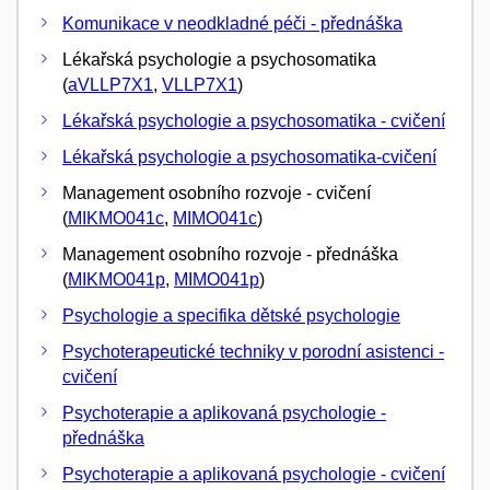
Komunikace v neodkladné péči - přednáška
Lékařská psychologie a psychosomatika
(
aVLLP7X1
,
VLLP7X1
)
Lékařská psychologie a psychosomatika - cvičení
Lékařská psychologie a psychosomatika-cvičení
Management osobního rozvoje - cvičení
(
MIKMO041c
,
MIMO041c
)
Management osobního rozvoje - přednáška
(
MIKMO041p
,
MIMO041p
)
Psychologie a specifika dětské psychologie
Psychoterapeutické techniky v porodní asistenci -
cvičení
Psychoterapie a aplikovaná psychologie -
přednáška
Psychoterapie a aplikovaná psychologie - cvičení