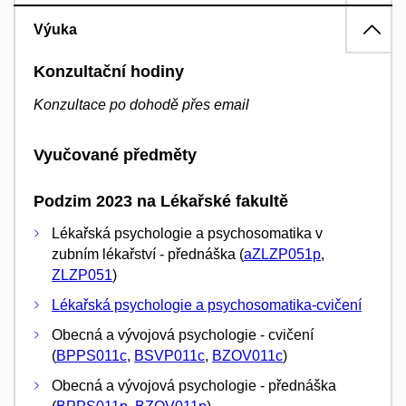
Výuka
Konzultační hodiny
Konzultace po dohodě přes email
Vyučované předměty
Podzim 2023 na Lékařské fakultě
Lékařská psychologie a psychosomatika v
zubním lékařství - přednáška (
aZLZP051p
,
ZLZP051
)
Lékařská psychologie a psychosomatika-cvičení
Obecná a vývojová psychologie - cvičení
(
BPPS011c
,
BSVP011c
,
BZOV011c
)
Obecná a vývojová psychologie - přednáška