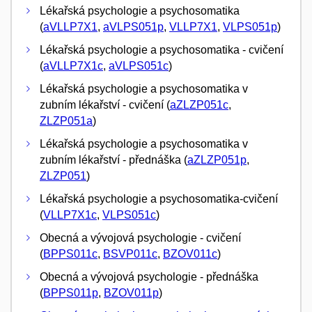
Lékařská psychologie a psychosomatika
(
aVLLP7X1
,
aVLPS051p
,
VLLP7X1
,
VLPS051p
)
Lékařská psychologie a psychosomatika - cvičení
(
aVLLP7X1c
,
aVLPS051c
)
Lékařská psychologie a psychosomatika v
zubním lékařství - cvičení (
aZLZP051c
,
ZLZP051a
)
Lékařská psychologie a psychosomatika v
zubním lékařství - přednáška (
aZLZP051p
,
ZLZP051
)
Lékařská psychologie a psychosomatika-cvičení
(
VLLP7X1c
,
VLPS051c
)
Obecná a vývojová psychologie - cvičení
(
BPPS011c
,
BSVP011c
,
BZOV011c
)
Obecná a vývojová psychologie - přednáška
(
BPPS011p
,
BZOV011p
)