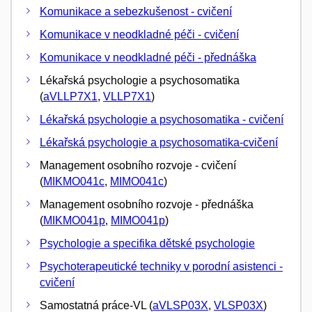
Komunikace a sebezkušenost - cvičení
Komunikace v neodkladné péči - cvičení
Komunikace v neodkladné péči - přednáška
Lékařská psychologie a psychosomatika
(
aVLLP7X1
,
VLLP7X1
)
Lékařská psychologie a psychosomatika - cvičení
Lékařská psychologie a psychosomatika-cvičení
Management osobního rozvoje - cvičení
(
MIKMO041c
,
MIMO041c
)
Management osobního rozvoje - přednáška
(
MIKMO041p
,
MIMO041p
)
Psychologie a specifika dětské psychologie
Psychoterapeutické techniky v porodní asistenci -
cvičení
Samostatná práce-VL (
aVLSP03X
,
VLSP03X
)