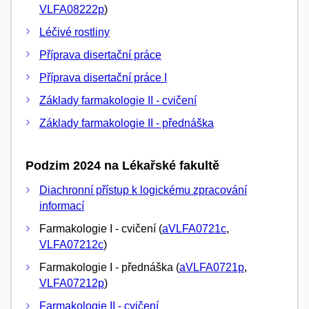
VLFA08222p
)
Léčivé rostliny
Příprava disertační práce
Příprava disertační práce I
Základy farmakologie II - cvičení
Základy farmakologie II - přednáška
Podzim 2024 na Lékařské fakultě
Diachronní přístup k logickému zpracování
informací
Farmakologie I - cvičení (
aVLFA0721c
,
VLFA07212c
)
Farmakologie I - přednáška (
aVLFA0721p
,
VLFA07212p
)
Farmakologie II - cvičení