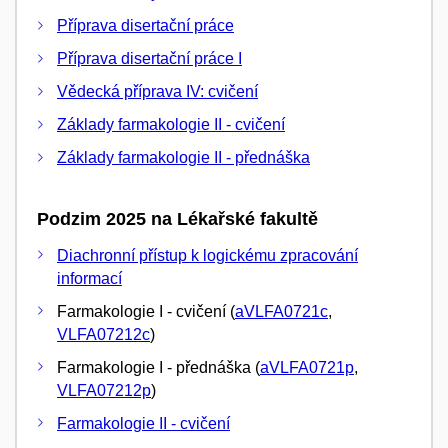
Příprava disertační práce
Příprava disertační práce I
Vědecká příprava IV: cvičení
Základy farmakologie II - cvičení
Základy farmakologie II - přednáška
Podzim 2025 na Lékařské fakultě
Diachronní přístup k logickému zpracování
informací
Farmakologie I - cvičení (
aVLFA0721c
,
VLFA07212c
)
Farmakologie I - přednáška (
aVLFA0721p
,
VLFA07212p
)
Farmakologie II - cvičení