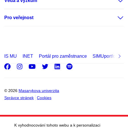
Věda a výzkum
Pro veřejnost
IS MU
INET
Portál pro zaměstnance
SIMUportfolio
Facebook
Instagram
Youtube
Twitter
LinkedIn
Spotify
© 2026
Masarykova univerzita
Správce stránek
Cookies
K vyhodnocování tohoto webu a k personalizaci