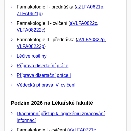
Farmakologie I - přednáška (
aZLFA0621p
,
ZLFA0621p
)
Farmakologie II - cvičení (
aVLFA0822c
,
VLFA08222c
)
Farmakologie II - přednáška (
aVLFA0822p
,
VLFA08222p
)
Léčivé rostliny
Příprava disertační práce
Příprava disertační práce I
Vědecká příprava IV: cvičení
Podzim 2026 na Lékařské fakultě
Diachronní přístup k logickému zpracování
informací
Farmakologie I - cvičení (
aVLFA0721c
,