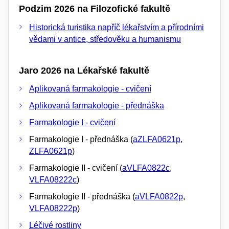
Podzim 2026 na Filozofické fakultě
Historická turistika napříč lékařstvím a přírodními
vědami v antice, středověku a humanismu
Jaro 2026 na Lékařské fakultě
Aplikovaná farmakologie - cvičení
Aplikovaná farmakologie - přednáška
Farmakologie I - cvičení
Farmakologie I - přednáška (
aZLFA0621p
,
ZLFA0621p
)
Farmakologie II - cvičení (
aVLFA0822c
,
VLFA08222c
)
Farmakologie II - přednáška (
aVLFA0822p
,
VLFA08222p
)
Léčivé rostliny