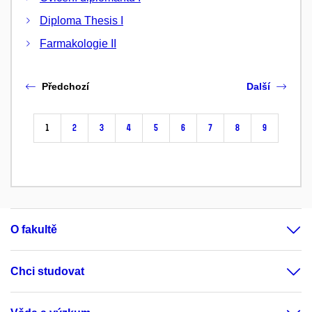
Diploma Thesis I
Farmakologie II
Předchozí
Další
1
2
3
4
5
6
7
8
9
O fakultě
Chci studovat