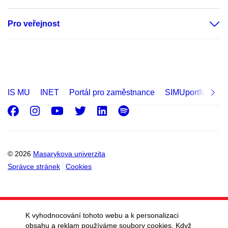
Pro veřejnost
IS MU
INET
Portál pro zaměstnance
SIMUportfolio
Facebook
Instagram
Youtube
Twitter
LinkedIn
Spotify
© 2026
Masarykova univerzita
Správce stránek
Cookies
K vyhodnocování tohoto webu a k personalizaci
obsahu a reklam používáme soubory cookies. Když