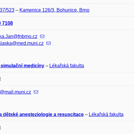
F37/523
–
Kamenice 126/3, Bohunice, Brno
9
7108
ka.Jan@fnbrno.cz
alaska@med.muni.cz
 simulační medicíny
–
Lékařská fakulta
t
@mail.muni.cz
a dětské anesteziologie a resuscitace
–
Lékařská fakulta
t