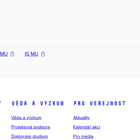
l MU
IS MU
t
Věda a výzkum
Pro veřejnost
Věda a výzkum
Aktuality
Projektová podpora
Kalendář akcí
Doktorské studium
Pro média