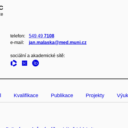
IC
če
telefon:
549 49
7108
e‑mail:
jan.malaska@med.muni.cz
sociální a akademické sítě:
l
Kvalifikace
Publikace
Projekty
Výu