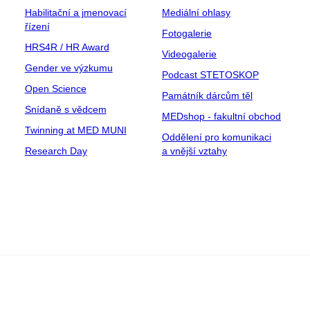
Habilitační a jmenovací
Mediální ohlasy
řízení
Fotogalerie
HRS4R / HR Award
Videogalerie
Gender ve výzkumu
Podcast STETOSKOP
Open Science
Památník dárcům těl
Snídaně s vědcem
MEDshop - fakultní obchod
Twinning at MED MUNI
Oddělení pro komunikaci
Research Day
a vnější vztahy