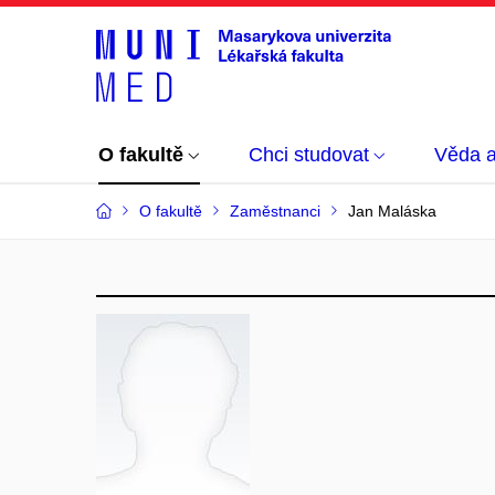
O fakultě
Chci studovat
Věda 
O fakultě
Zaměstnanci
Jan Maláska