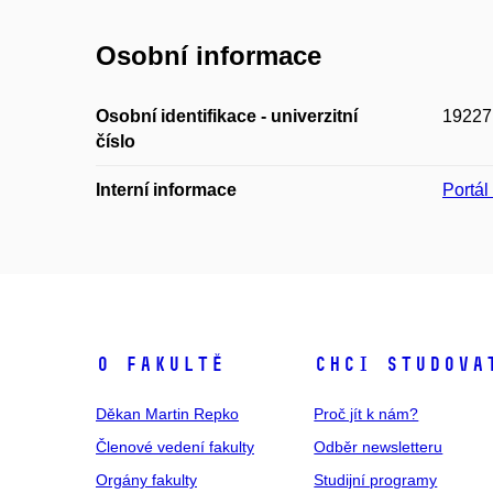
Osobní informace
Osobní identifikace - univerzitní
19227
číslo
Interní informace
Portá
O fakultě
Chci studova
Děkan Martin Repko
Proč jít k nám?
Členové vedení fakulty
Odběr newsletteru
Orgány fakulty
Studijní programy