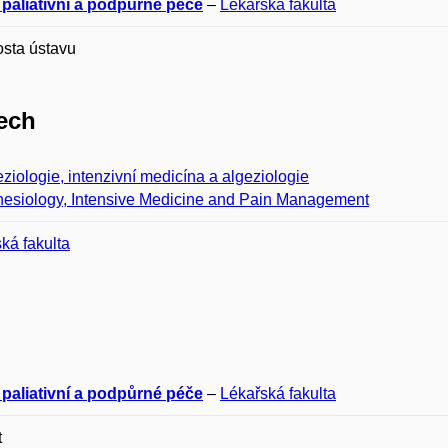
 paliativní a podpůrné péče
–
Lékařská fakulta
sta ústavu
ech
ziologie, intenzivní medicína a algeziologie
hesiology, Intensive Medicine and Pain Management
ká fakulta
 paliativní a podpůrné péče
–
Lékařská fakulta
t