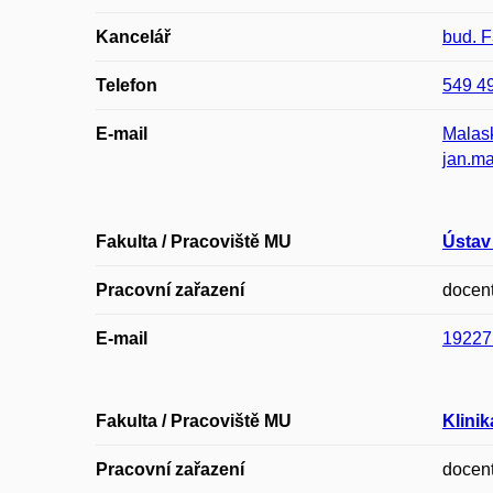
Kancelář
bud. 
Telefon
549 4
E-mail
Malas
jan.m
Fakulta / Pracoviště MU
Ústav
Pracovní zařazení
docen
E-mail
19227
Fakulta / Pracoviště MU
Klinik
Pracovní zařazení
docen