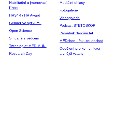
Habilitační a jmenovací
Mediální ohlasy
řízení
Fotogalerie
HRS4R / HR Award
Videogalerie
Gender ve výzkumu
Podcast STETOSKOP
Open Science
Památník dárcům těl
Snídaně s vědcem
MEDshop - fakultní obchod
Twinning at MED MUNI
Oddělení pro komunikaci
Research Day
a vnější vztahy