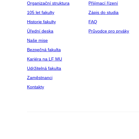
Organizační struktura
Přijímací řízení
105 let fakulty
Zápis do studia
Historie fakulty
FAQ
Úřední deska
Průvodce pro prváky
Naše mise
Bezpečná fakulta
Kariéra na LF MU
Udržitelná fakulta
Zaměstnanci
Kontakty