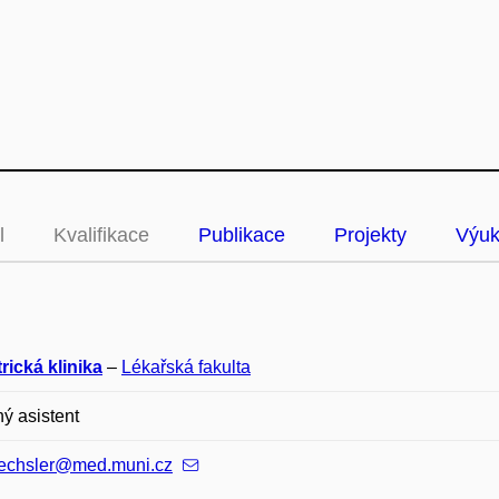
l
Kvalifikace
Publikace
Projekty
Výu
rická klinika
–
Lékařská fakulta
ý asistent
echsler@med.muni.cz