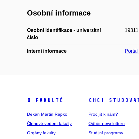
Osobní informace
Osobní identifikace - univerzitní
19311
číslo
Interní informace
Portá
O fakultě
Chci studova
Děkan Martin Repko
Proč jít k nám?
Členové vedení fakulty
Odběr newsletteru
Orgány fakulty
Studijní programy