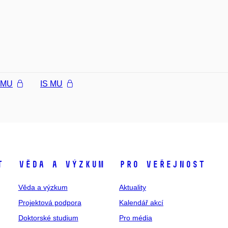
l MU
IS MU
t
Věda a výzkum
Pro veřejnost
Věda a výzkum
Aktuality
Projektová podpora
Kalendář akcí
Doktorské studium
Pro média