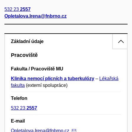
532 23
2557
Opletalova.Irena@fnbrno.cz
Základní údaje
Pracoviště
Fakulta / Pracoviště MU
Klinika nemocí plicních a tuberkulózy
–
Lékařská
fakulta
(externí spolupráce)
Telefon
532 23
2557
E-mail
Opletalova.Irena@fnbrno.cz