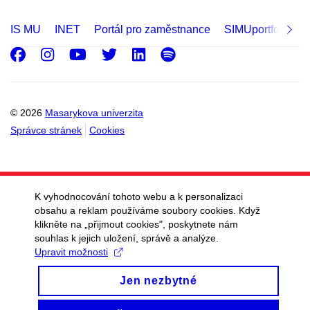
IS MU
INET
Portál pro zaměstnance
SIMUportfolio
Facebook
Instagram
Youtube
Twitter
LinkedIn
Spotify
© 2026
Masarykova univerzita
Správce stránek
Cookies
K vyhodnocování tohoto webu a k personalizaci
obsahu a reklam používáme soubory cookies. Když
klikněte na „přijmout cookies", poskytnete nám
souhlas k jejich uložení, správě a analýze.
Upravit možnosti
Jen nezbytné