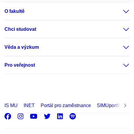
O fakultě
Chci studovat
Věda a výzkum
Pro veřejnost
IS MU
INET
Portál pro zaměstnance
SIMUportfolio
Facebook
Instagram
Youtube
Twitter
LinkedIn
Spotify