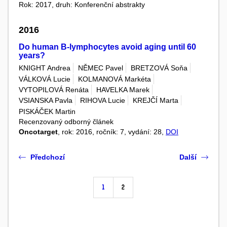
Rok: 2017, druh: Konferenční abstrakty
2016
Do human B-lymphocytes avoid aging until 60
years?
KNIGHT Andrea
NĚMEC Pavel
BRETZOVÁ Soňa
VÁLKOVÁ Lucie
KOLMANOVÁ Markéta
VYTOPILOVÁ Renáta
HAVELKA Marek
VSIANSKA Pavla
RIHOVA Lucie
KREJČÍ Marta
PISKÁČEK Martin
Recenzovaný odborný článek
Oncotarget
, rok: 2016, ročník: 7, vydání: 28,
DOI
Předchozí
Další
1
2