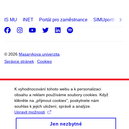
IS MU
INET
Portál pro zaměstnance
SIMUportfolio
Facebook
Instagram
Youtube
Twitter
LinkedIn
Spotify
© 2026
Masarykova univerzita
Správce stránek
Cookies
K vyhodnocování tohoto webu a k personalizaci
obsahu a reklam používáme soubory cookies. Když
klikněte na „přijmout cookies", poskytnete nám
souhlas k jejich uložení, správě a analýze.
Upravit možnosti
Jen nezbytné