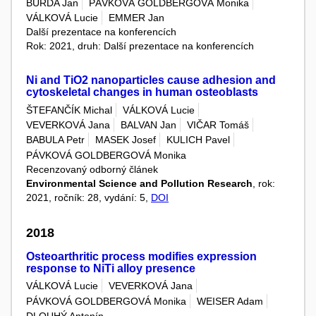
BURDA Jan
PÁVKOVÁ GOLDBERGOVÁ Monika
VÁLKOVÁ Lucie
EMMER Jan
Další prezentace na konferencích
Rok: 2021, druh: Další prezentace na konferencích
Ni and TiO2 nanoparticles cause adhesion and
cytoskeletal changes in human osteoblasts
ŠTEFANČÍK Michal
VÁLKOVÁ Lucie
VEVERKOVÁ Jana
BALVAN Jan
VIČAR Tomáš
BABULA Petr
MASEK Josef
KULICH Pavel
PÁVKOVÁ GOLDBERGOVÁ Monika
Recenzovaný odborný článek
Environmental Science and Pollution Research
, rok:
2021, ročník: 28, vydání: 5,
DOI
2018
Osteoarthritic process modifies expression
response to NiTi alloy presence
VÁLKOVÁ Lucie
VEVERKOVÁ Jana
PÁVKOVÁ GOLDBERGOVÁ Monika
WEISER Adam
DLOUHÝ Antonín