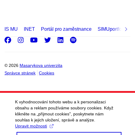
IS MU
INET
Portál pro zaměstnance
SIMUportfolio
Facebook
Instagram
Youtube
Twitter
LinkedIn
Spotify
© 2026
Masarykova univerzita
Správce stránek
Cookies
K vyhodnocování tohoto webu a k personalizaci
obsahu a reklam používáme soubory cookies. Když
klikněte na „přijmout cookies", poskytnete nám
souhlas k jejich uložení, správě a analýze.
Upravit možnosti