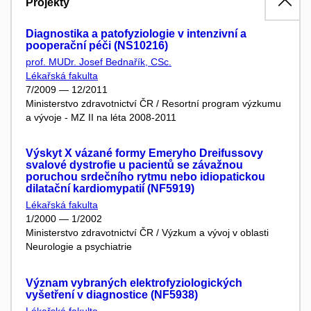
Projekty
Diagnostika a patofyziologie v intenzivní a
pooperační péči (NS10216)
prof. MUDr. Josef Bednařík, CSc.
Lékařská fakulta
7/2009 — 12/2011
Ministerstvo zdravotnictví ČR / Resortní program výzkumu
a vývoje - MZ II na léta 2008-2011
Výskyt X vázané formy Emeryho Dreifussovy
svalové dystrofie u pacientů se závažnou
poruchou srdečního rytmu nebo idiopatickou
dilatační kardiomypatií (NF5919)
Lékařská fakulta
1/2000 — 1/2002
Ministerstvo zdravotnictví ČR / Výzkum a vývoj v oblasti
Neurologie a psychiatrie
Význam vybraných elektrofyziologických
vyšetření v diagnostice (NF5938)
Lékařská fakulta