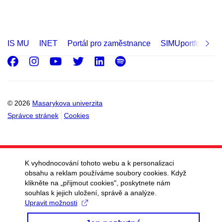
IS MU
INET
Portál pro zaměstnance
SIMUportfolio
Facebook
Instagram
Youtube
Twitter
LinkedIn
Spotify
© 2026
Masarykova univerzita
Správce stránek
Cookies
K vyhodnocování tohoto webu a k personalizaci
obsahu a reklam používáme soubory cookies. Když
klikněte na „přijmout cookies", poskytnete nám
souhlas k jejich uložení, správě a analýze.
Upravit možnosti