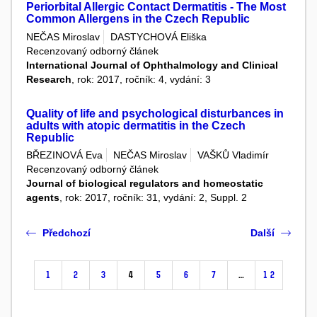
Periorbital Allergic Contact Dermatitis - The Most
Common Allergens in the Czech Republic
NEČAS Miroslav
DASTYCHOVÁ Eliška
Recenzovaný odborný článek
International Journal of Ophthalmology and Clinical
Research
, rok: 2017, ročník: 4, vydání: 3
Quality of life and psychological disturbances in
adults with atopic dermatitis in the Czech
Republic
BŘEZINOVÁ Eva
NEČAS Miroslav
VAŠKŮ Vladimír
Recenzovaný odborný článek
Journal of biological regulators and homeostatic
agents
, rok: 2017, ročník: 31, vydání: 2, Suppl. 2
Předchozí
Další
1
2
3
4
5
6
7
…
12