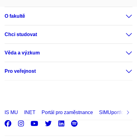
O fakultě
Chci studovat
Věda a výzkum
Pro veřejnost
IS MU
INET
Portál pro zaměstnance
SIMUportfolio
Facebook
Instagram
Youtube
Twitter
LinkedIn
Spotify