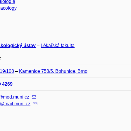
kologie
acology
kologický ústav
–
Lékařská fakulta
t
A19/108
–
Kamenice 753/5, Bohunice, Brno
9
4269
@med.muni.cz
@mail.muni.cz