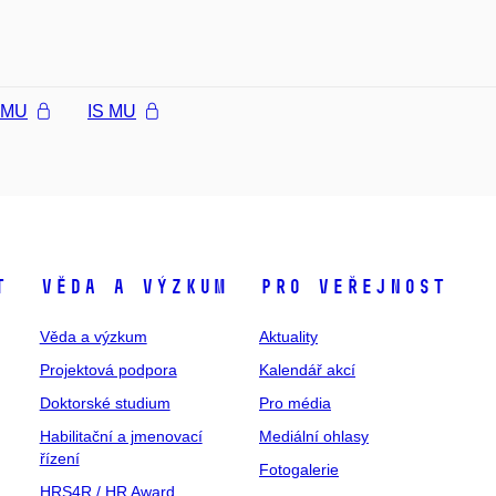
l MU
IS MU
t
Věda a výzkum
Pro veřejnost
Věda a výzkum
Aktuality
Projektová podpora
Kalendář akcí
Doktorské studium
Pro média
Habilitační a jmenovací
Mediální ohlasy
řízení
Fotogalerie
HRS4R / HR Award