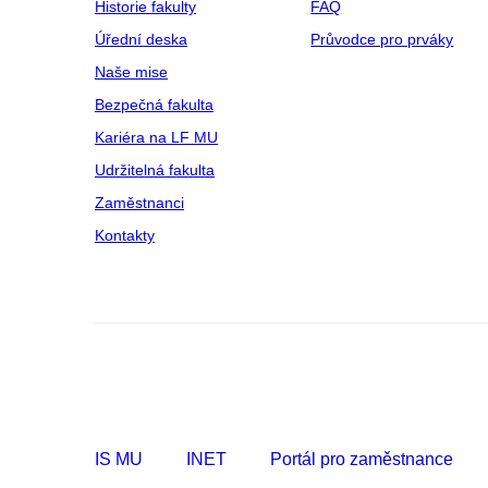
Historie fakulty
FAQ
Úřední deska
Průvodce pro prváky
Naše mise
Bezpečná fakulta
Kariéra na LF MU
Udržitelná fakulta
Zaměstnanci
Kontakty
IS MU
INET
Portál pro zaměstnance