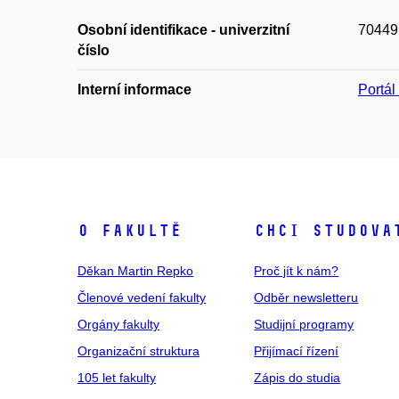
Osobní identifikace - univerzitní
70449
číslo
Interní informace
Portá
O fakultě
Chci studova
Děkan Martin Repko
Proč jít k nám?
Členové vedení fakulty
Odběr newsletteru
Orgány fakulty
Studijní programy
Organizační struktura
Přijímací řízení
105 let fakulty
Zápis do studia