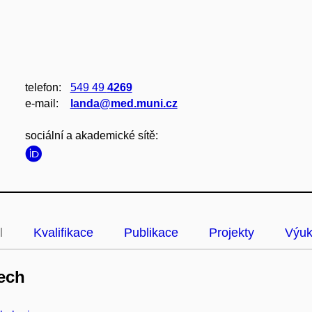
telefon:
549 49
4269
e‑mail:
landa@med.muni.cz
sociální a akademické sítě:
l
Kvalifikace
Publikace
Projekty
Výu
ech