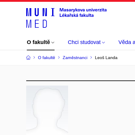
O fakultě
Chci studovat
Věda 
O fakultě
Zaměstnanci
Leoš Landa