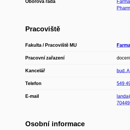
Oborová rada
Farma
Pharm
Pracoviště
Fakulta / Pracoviště MU
Farma
Pracovní zařazení
docen
Kancelář
bud. 
Telefon
549 4
E-mail
landa
70449
Osobní informace