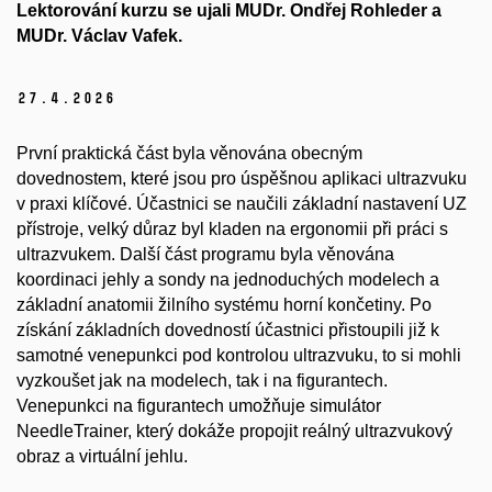
Lektorování kurzu se ujali MUDr. Ondřej Rohleder a
MUDr. Václav Vafek.
27.
4.
2026
První praktická část byla věnována obecným
dovednostem, které jsou pro úspěšnou aplikaci ultrazvuku
v praxi klíčové. Účastnici se naučili základní nastavení UZ
přístroje, velký důraz byl kladen na ergonomii při práci s
ultrazvukem. Další část programu byla věnována
koordinaci jehly a sondy na jednoduchých modelech a
základní anatomii žilního systému horní končetiny. Po
získání základních dovedností účastnici přistoupili již k
samotné venepunkci pod kontrolou ultrazvuku, to si mohli
vyzkoušet jak na modelech, tak i na figurantech.
Venepunkci na figurantech umožňuje simulátor
NeedleTrainer, který dokáže propojit reálný ultrazvukový
obraz a virtuální jehlu.