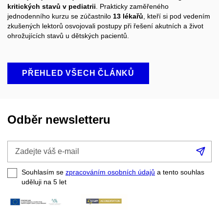
kritických stavů v pediatrii
. Prakticky zaměřeného
jednodenního kurzu se zúčastnilo
13 lékařů
, kteří si pod vedením
zkušených lektorů osvojovali postupy při řešení akutních a život
ohrožujících stavů u dětských pacientů.
PŘEHLED VŠECH ČLÁNKŮ
Odběr newsletteru
Zadejte
Při
váš
se
e-
Souhlasím se
zpracováním osobních údajů
a tento souhlas
mail
uděluji na 5
let