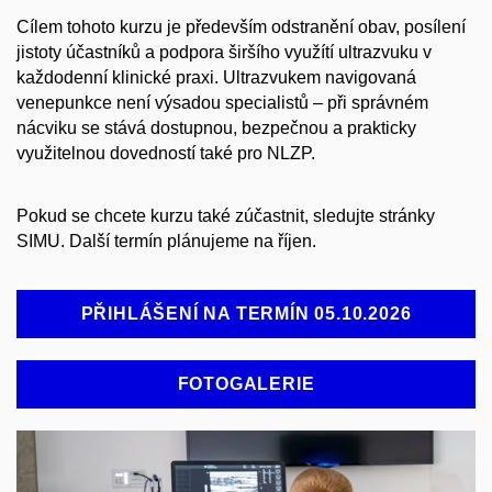
Cílem tohoto kurzu je především odstranění obav, posílení
jistoty účastníků a podpora širšího využítí ultrazvuku v
každodenní klinické praxi. Ultrazvukem navigovaná
venepunkce není výsadou specialistů – při správném
nácviku se stává dostupnou, bezpečnou a prakticky
využitelnou dovedností také pro NLZP.
Pokud se chcete kurzu také zúčastnit, sledujte stránky
SIMU. Další termín plánujeme na říjen.
PŘIHLÁŠENÍ NA TERMÍN 05.10.2026
FOTOGALERIE