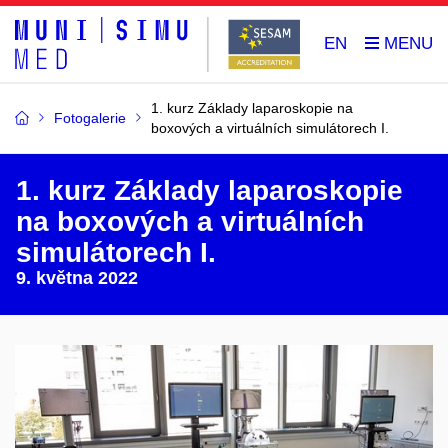
EN
1. kurz Základy laparoskopie na
Fotogalerie
boxových a virtuálních simulátorech I.
1. kurz Základy laparoskopie
na boxových a virtuálních
simulátorech I.
9. května 2022