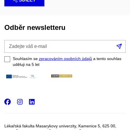
Odběr newsletteru
Zadejte
Při
váš
se
e-
Souhlasím se
zpracováním osobních údajů
a tento souhlas
mail
uděluji na 5
let
Facebook
Instagram
LinkedIn
Lékařská fakulta Masarykovy univerzity, Kamenice 5, 625 00,