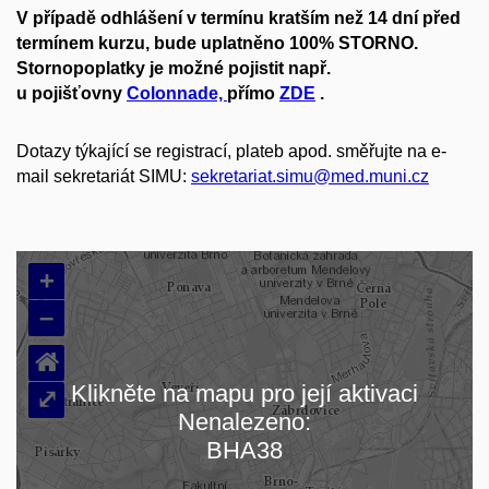
V případě odhlášení v termínu kratším než 14 dní před
termínem kurzu, bude uplatněno 100% STORNO.
Stornopoplatky je možné pojistit např.
u pojišťovny
Colonnade,
přímo
ZDE
.
Dotazy týkající se registrací, plateb apod. směřujte na e-
mail sekretariát SIMU:
sekretariat.simu@med.muni.cz
+
–
⌂
Klikněte na mapu pro její aktivaci
⤢
Nenalezeno:
Načítám mapu…
BHA38