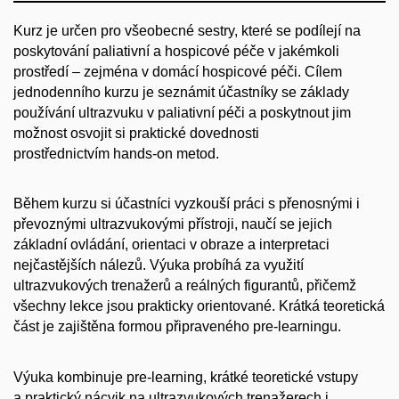
Kurz je určen pro všeobecné sestry, které se podílejí na
poskytování paliativní a hospicové péče v jakémkoli
prostředí – zejména v domácí hospicové péči. Cílem
jednodenního kurzu je seznámit účastníky se základy
používání ultrazvuku v paliativní péči a poskytnout jim
možnost osvojit si praktické dovednosti
prostřednictvím hands-on metod.
Během kurzu si účastníci vyzkouší práci s přenosnými i
převoznými ultrazvukovými přístroji, naučí se jejich
základní ovládání, orientaci v obraze a interpretaci
nejčastějších nálezů. Výuka probíhá za využití
ultrazvukových trenažerů a reálných figurantů, přičemž
všechny lekce jsou prakticky orientované. Krátká teoretická
část je zajištěna formou připraveného pre-learningu.
Výuka kombinuje
pre
-learning
, krátké teoretické vstupy
a
praktický nácvik
na ultrazvukových trenažerech i