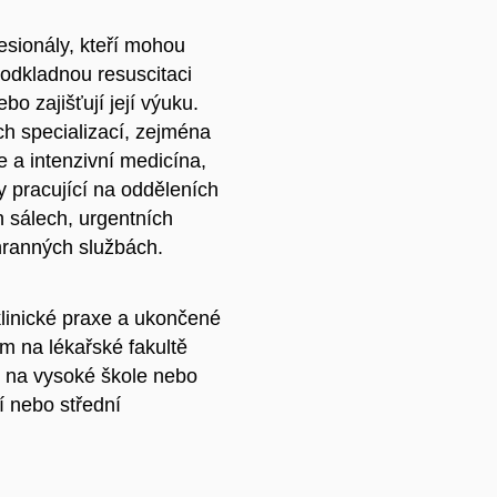
esionály, kteří mohou
eodkladnou resuscitaci
o zajišťují její výuku.
ch specializací, zejména
e a intenzivní medicína,
ry pracující na odděleních
h sálech, urgentních
hranných službách.
linické praxe a ukončené
m na lékařské fakultě
), na vysoké škole nebo
 nebo střední