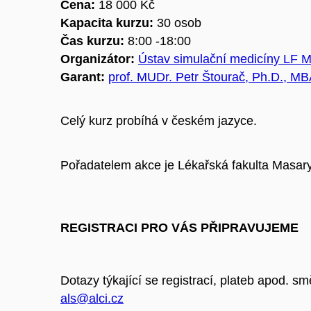
Cena:
18 000 Kč
Kapacita kurzu:
30 osob
Čas kurzu:
8:00 -18:00
Organizátor:
Ústav simulační medicíny LF 
Garant:
prof. MUDr.
Petr
Štourač
,
Ph.D., MB
Celý kurz probíhá v českém jazyce.
Pořadatelem akce je Lékařská fakulta Masary
REGISTRACI PRO VÁS PŘIPRAVUJEME
Dotazy týkající se registrací, plateb apod. sm
als@alci.cz