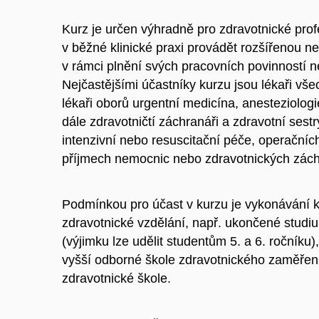
Kurz je určen výhradně pro zdravotnické prof
v běžné klinické praxi provádět rozšířenou n
v rámci plnění svých pracovních povinností neb
Nejčastějšími účastníky kurzu jsou lékaři vše
lékaři oborů urgentní medicína, anesteziologi
dále zdravotničtí záchranáři a zdravotní sest
intenzivní nebo resuscitační péče, operačníc
příjmech nemocnic nebo zdravotnických zác
Podmínkou pro účast v kurzu je vykonávání k
zdravotnické vzdělání, např. ukončené studiu
(výjimku lze udělit studentům 5. a 6. ročníku
vyšší odborné škole zdravotnického zaměření
zdravotnické škole.