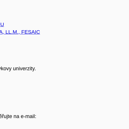
MU
A, LL.M., FESAIC
kovy univerzity.
ěřujte na e-mail: