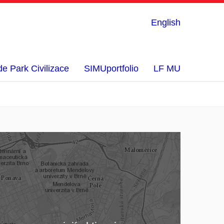
English
e Park Civilizace
SIMUportfolio
LF MU