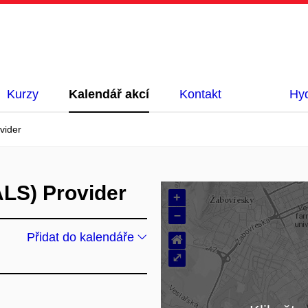
Kurzy
Kalendář akcí
Kontakt
Hyd
vider
ALS) Provider
+
–
Přidat do kalendáře
⌂
⤢