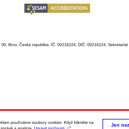
 00, Brno, Česká republika, IČ:
00216224
, DIČ:
00216224,
Sekretariát
eklam používáme soubory cookies. Když klikněte na
Jen ne
, správě a analýze.
Upravit možnosti