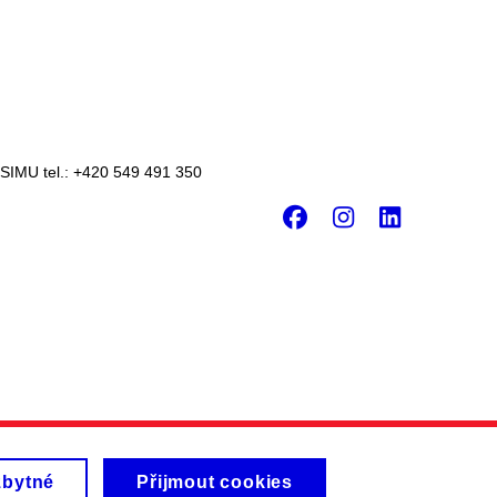
 SIMU tel.: +420 549 491 350
Facebook
Instagr
Linke
zbytné
Přijmout cookies