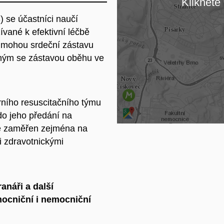
Klikněte 
) se účastníci naučí
Na
ívané k efektivní léčbě
é mohou srdeční zástavu
cným se zástavou oběhu ve
árního resuscitačního týmu
do jeho předání na
ě je zaměřen zejména na
i zdravotnickými
anáři a další
mocniční i nemocniční