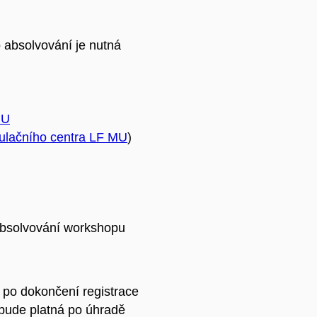
o absolvování je nutná
MU
ulačního centra LF MU
)
bsolvování workshopu
 po dokončení registrace
bude platná po úhradě