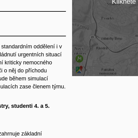
Klikněte 
Na
 standardním oddělení i v
ládnutí urgentních situací
ní kriticky nemocného
i o něj do příchodu
bude během simulací
imulacích zase členem týmu.
ry, studenti 4. a 5.
ahrnuje základní