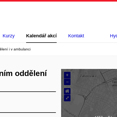
Kurzy
Kalendář akcí
Kontakt
Hyd
lení i v ambulanci
ním oddělení
+
–
⌂
⤢