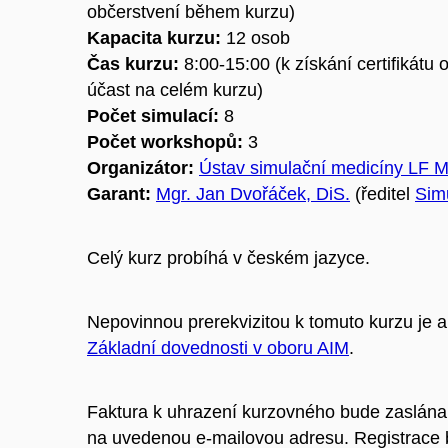
občerstvení během kurzu)
Kapacita kurzu:
12 osob
Čas kurzu:
8:00-15:00 (k získání certifikátu 
účast na celém kurzu)
Počet simulací:
8
Počet workshopů:
3
Organizátor:
Ústav simulační medicíny LF 
Garant:
Mgr. Jan Dvořáček, DiS.
(ředitel
Sim
Celý kurz probíhá v českém jazyce.
Nepovinnou prerekvizitou k tomuto kurzu je
a
Základní dovednosti v oboru AIM
.
Faktura k uhrazení kurzovného bude zaslána
na uvedenou e-mailovou adresu. Registrace 