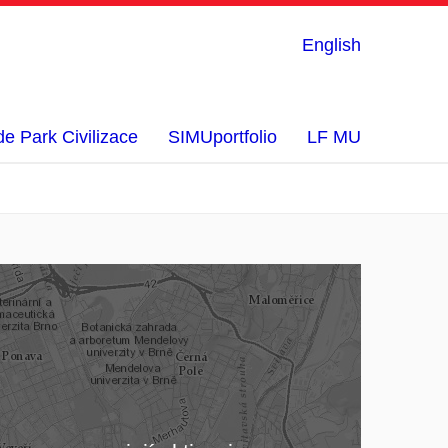
English
e Park Civilizace
SIMUportfolio
LF MU