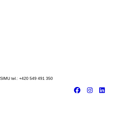
 SIMU tel.: +420 549 491 350
Facebook
Instagr
Linke