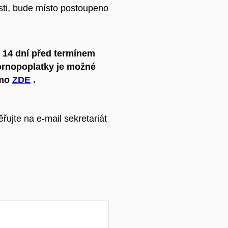
sti, bude místo postoupeno
ž 14 dní před termínem
rnopoplatky je možné
ímo
ZDE
.
ěřujte na e-mail sekretariát