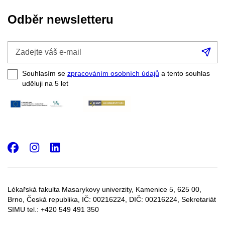
Odběr newsletteru
Zadejte
Při
váš
se
e-
Souhlasím se
zpracováním osobních údajů
a tento souhlas
mail
uděluji na 5
let
Facebook
Instagram
LinkedIn
Lékařská fakulta Masarykovy univerzity, Kamenice 5, 625 00,
Brno, Česká republika, IČ:
00216224
, DIČ:
00216224,
Sekretariát
SIMU tel.: +420 549 491 350