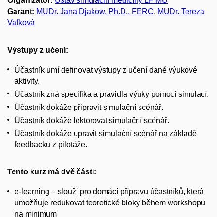
Organizátor:
Ústav simulační medicíny LF MU
Garant:
MUDr. Jana Djakow, Ph.D., FERC
,
MUDr. Tereza
Vafková
Výstupy z učení:
Účastník umí definovat výstupy z učení dané výukové
aktivity.
Účastník zná specifika a pravidla výuky pomocí simulací.
Účastník dokáže připravit simulační scénář.
Účastník dokáže lektorovat simulační scénář.
Účastník dokáže upravit simulační scénář na základě
feedbacku z pilotáže.
Tento kurz má dvě části:
e-learning – slouží pro domácí přípravu účastníků, která
umožňuje redukovat teoretické bloky během workshopu
na minimum