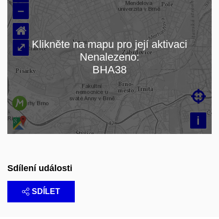
–
⌂
Klikněte na mapu pro její aktivaci
⤢
Nenalezeno:
Načítám mapu…
BHA38

i
Sdílení události
SDÍLET