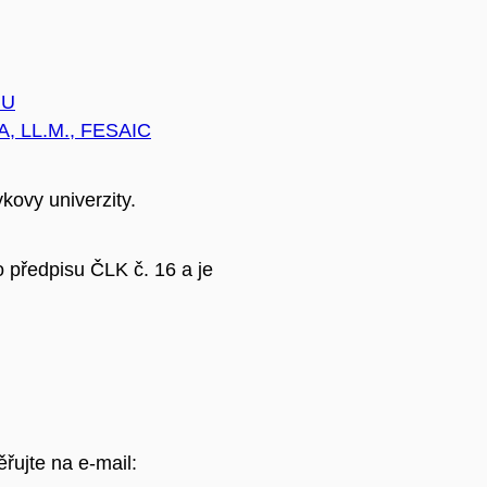
MU
BA
, LL.M., FESAIC
kovy univerzity.
 předpisu ČLK č. 16 a je
ěřujte na e-mail: