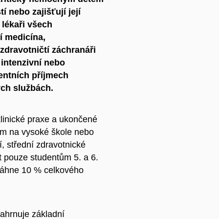
 nebo zajišťují její
 lékaři všech
í medicína,
 zdravotničtí záchranáři
 intenzivní nebo
entních příjmech
ch službách.
linické praxe a ukončené
um na vysoké škole nebo
, střední zdravotnické
it pouze studentům 5. a 6.
esáhne 10 % celkového
ahrnuje základní