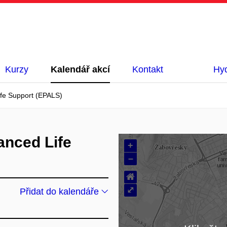
Kurzy
Kalendář akcí
Kontakt
Hyd
ife Support (EPALS)
anced Life
+
–
⌂
⤢
Přidat do kalendáře