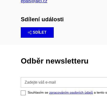
epals@alci.cz
Sdílení události
SDÍLET
Odběr newsletteru
Zadejte
váš
e-
Souhlasím se
zpracováním osobních údajů
a tento s
mail