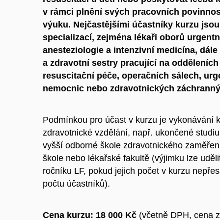
v rámci plnění svých pracovních povinností
výuku. Nejčastějšími účastníky kurzu jsou
specializací, zejména lékaři oborů urgentn
anesteziologie a intenzivní medicína, dále
a zdravotní sestry pracující na odděleních
resuscitační péče, operačních sálech, urg
nemocnic nebo zdravotnických záchranný
Podmínkou pro účast v kurzu je vykonávání k
zdravotnické vzdělání, např. ukončené studi
vyšší odborné škole zdravotnického zaměření
škole nebo lékařské fakultě (výjimku lze uděl
ročníku LF, pokud jejich počet v kurzu nepř
počtu účastníků).
Cena kurzu:
18 000 Kč
(včetně DPH, cena z