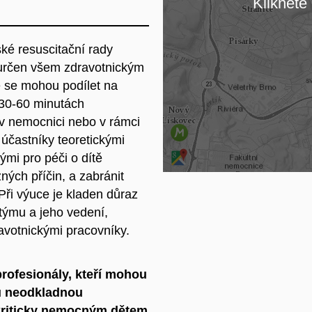
Klikněte 
Na
ké resuscitační rady
 určen všem zdravotnickým
e se mohou podílet na
h 30-60 minutách
ž v nemocnici nebo v rámci
účastníky teoretickými
mi pro péči o dítě
ých příčin, a zabránit
 Při výuce je kladen důraz
týmu a jeho vedení,
avotnickými pracovníky.
rofesionály, kteří mohou
ou neodkladnou
 kriticky nemocným dětem