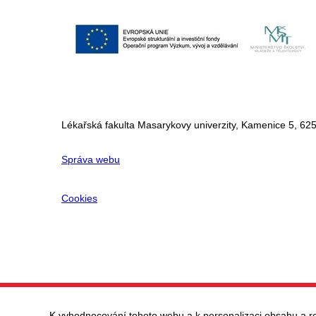
Lékařská fakulta Masarykovy univerzity, Kamenice 5, 625
Správa webu
Cookies
K vyhodnocování tohoto webu a k personalizaci obsahu a r