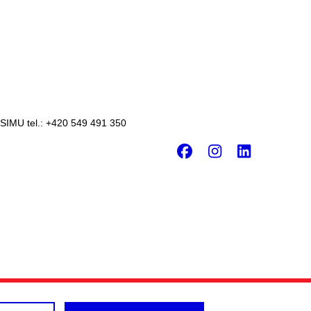
 SIMU tel.: +420 549 491 350
Facebook
Instagr
Linke