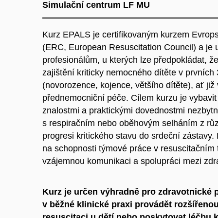
Simulační centrum LF MU
Kurz EPALS je certifikovaným kurzem Evrops
(ERC, European Resuscitation Council) a je
profesionálům, u kterých lze předpokládat, ž
zajištění kriticky nemocného dítěte v prvníc
(novorozence, kojence, většího dítěte), ať ji
přednemocniční péče. Cílem kurzu je vybavit 
znalostmi a praktickými dovednostmi nezbytný
s respiračním nebo oběhovým selháním z různ
progresi kritického stavu do srdeční zástavy.
na schopnosti týmové práce v resuscitačním 
vzájemnou komunikaci a spolupráci mezi zdr
Kurz je určen výhradně pro zdravotnické p
v běžné klinické praxi provádět rozšířen
resuscitaci u dětí nebo poskytovat léčbu