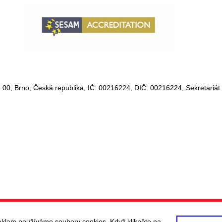
 00, Brno, Česká republika, IČ:
00216224
, DIČ:
00216224,
Sekretariát
eklam používáme soubory cookies. Když klikněte na