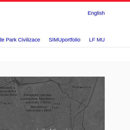
English
e Park Civilizace
SIMUportfolio
LF MU