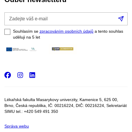
Zadejte
Při
váš
se
e-
Souhlasím se
zpracováním osobních údajů
a tento souhlas
mail
uděluji na 5
let
Facebook
Instagram
LinkedIn
Lékařská fakulta Masarykovy univerzity, Kamenice 5, 625 00,
Brno, Česká republika, IČ:
00216224
, DIČ:
00216224,
Sekretariát
SIMU tel.: +420 549 491 350
Správa webu