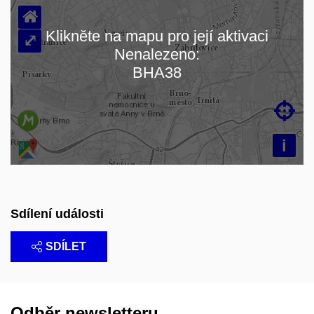
⌂
Klikněte na mapu pro její aktivaci
⤢
Nenalezeno:
Načítám mapu…
BHA38

i
Sdílení události
SDÍLET
Odběr newsletteru