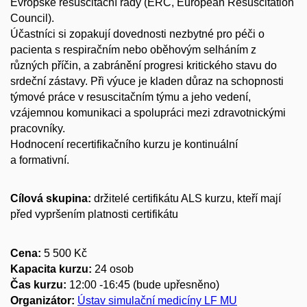
Evropské resuscitační rady (ERC, European Resuscitation
Council).
Účastníci si zopakují dovednosti nezbytné pro péči o
pacienta s respiračním nebo oběhovým selháním z
různých příčin, a zabránění progresi kritického stavu do
srdeční zástavy. Při výuce je kladen důraz na schopnosti
týmové práce v resuscitačním týmu a jeho vedení,
vzájemnou komunikaci a spolupráci mezi zdravotnickými
pracovníky.
Hodnocení recertifikačního kurzu je kontinuální
a formativní.
Cílová skupina:
držitelé certifikátu ALS kurzu, kteří mají
před vypršením platnosti certifikátu
Cena:
5 500 Kč
Kapacita kurzu:
24 osob
Čas kurzu:
12:00 -16:45 (bude upřesněno)
Organizátor:
Ústav simulační medicíny LF MU