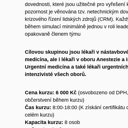
dovednosti, které jsou užitečné pro vyřešení k
pozornost je věnována tzv. netechnickým do
krizového řízení lidských zdrojů (CRM). Kaž
během simulací minimálně jednou v roli leade
opakovaně
členem týmu
Cílovou skupinou jsou lékaři v nástavbov
medicína, ale i lékaři v oboru Anestezie a 
Urgentní medicína a také lékaři urgentních
intenzivisté všech oborů.
Cena kurzu: 6 000 Kč
(osvobozeno od DPH, 
občerstvení během kurzu)
Čas kurzu:
8:00-18:00 (K získání certifikátu 
celém kurzu)
Kapacita kurzu:
8
osob