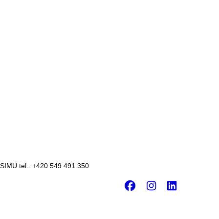
 SIMU tel.: +420 549 491 350
Facebook
Instagr
Linke