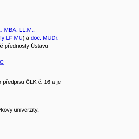
D., MBA
,
LL.M.,
íny LF MU
) a
doc. MUDr.
ě přednosty Ústavu
IC
 předpisu ČLK č. 16 a je
kovy univerzity.