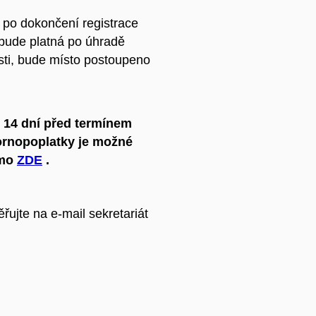
 po dokončení registrace
bude platná po úhradě
sti, bude místo postoupeno
ž 14 dní před termínem
rnopoplatky je možné
ímo
ZDE
.
ěřujte na e-mail sekretariát