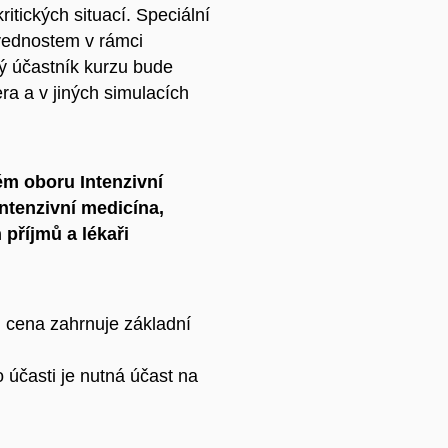
ritických situací. Speciální
vednostem v rámci
dý účastník kurzu bude
ra a v jiných simulacích
ém oboru Intenzivní
intenzivní medicína,
 příjmů a lékaři
cena zahrnuje základní
o účasti je nutná účast na