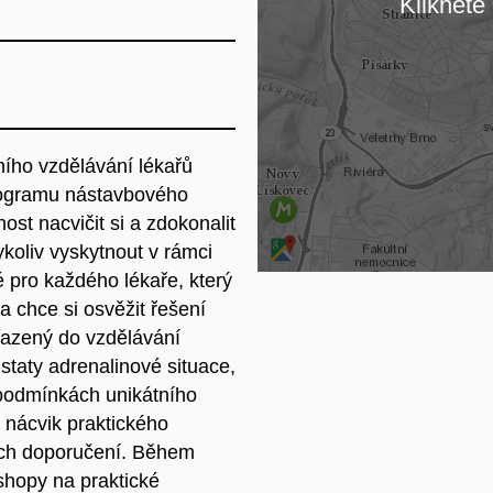
Klikněte 
Na
ního vzdělávání lékařů
rogramu nástavbového
ost nacvičit si a zdokonalit
ykoliv vyskytnout v rámci
é pro každého lékaře, který
 a chce si osvěžit řešení
ařazený do vzdělávání
taty adrenalinové situace,
podmínkách unikátního
 nácvik praktického
ích doporučení. Během
kshopy na
praktické