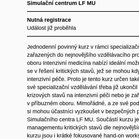
Simulační centrum LF MU
Nutná registrace
Událost již proběhla
Jednodenní povinný kurz v rámci specializač
zařazených do nejnovějšího vzdělávacího p
oboru Intenzivní medicína nabízí ideální možn
se v řešení kritických stavů, jež se mohou kd
intenzivní péče.
Proto je tento kurz určen tak
své specializační vzdělávání třeba již ukončil
krizových stavů na intenzivní péči nebo je z
v příbuzném oboru.
Mimořádné, a ze své pods
si mohou účastníci vyzkoušet v bezpečných 
Simulačního centra LF MU. Součástí kurzu je
managementu kritických stavů dle nejnovějš
kurzu jsou i krátké fokusované hand-on wor