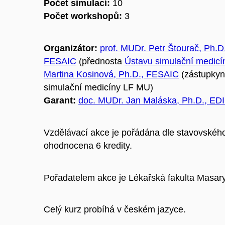
Počet simulací:
10
Počet workshopů:
3
Organizátor:
prof. MUDr. Petr Štourač, Ph.
FESAIC
(přednosta
Ústavu simulační medic
Martina Kosinová, Ph.D., FESAIC
(zástupkyn
simulační medicíny LF ​MU)
Garant:
doc. MUDr. Jan Maláska, Ph.D., ED
Vzdělávací akce je pořádána dle stavovského
ohodnocena 6 kredity.
Pořadatelem akce je Lékařská fakulta Masary
Celý kurz probíhá v českém jazyce.