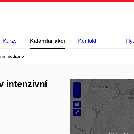
Kurzy
Kalendář akcí
Kontakt
Hyd
ivní medicíně
v intenzivní
+
–
⌂
⤢