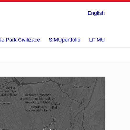
English
e Park Civilizace
SIMUportfolio
LF MU