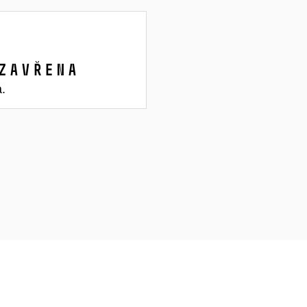
zavřena
a.