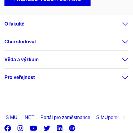
O fakultě
Chci studovat
Věda a výzkum
Pro veřejnost
IS MU
INET
Portál pro zaměstnance
SIMUportfolio
Facebook
Instagram
Youtube
Twitter
LinkedIn
Spotify