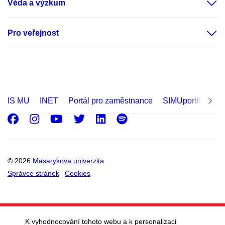
Věda a výzkum
Pro veřejnost
IS MU
INET
Portál pro zaměstnance
SIMUportfolio
Facebook
Instagram
Youtube
Twitter
LinkedIn
Spotify
© 2026
Masarykova univerzita
Správce stránek
Cookies
K vyhodnocování tohoto webu a k personalizaci