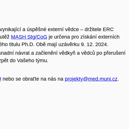
nikající a úspěšné externí vědce – držitele ERC
outěž
MASH Stg/CoG
je určena pro získání externích
ho titulu Ph.D. Obě mají uzávěrku 9. 12. 2024.
nadní návrat a začlenění vědkyň a vědců po přerušení
 zpět do Vašeho týmu.
U
nebo se obraťte na nás na
projekty@med.muni.cz
.