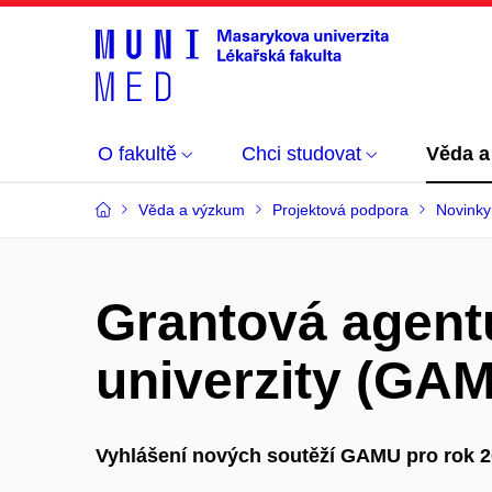
O fakultě
Chci studovat
Věda a
Věda a výzkum
Projektová podpora
Novinky
Grantová agent
univerzity (GA
Vyhlášení nových soutěží GAMU pro rok 