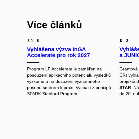
Více článků
30.
6.
5.
3.
Vyhlášena výzva InGA
Vyhláš
Accelerate pro rok 2027
a JUNI
Program LF Accelerate je zaměřen na
Grantová 
posouzení aplikačního potenciálu výsledků
ČR) vyhla
výzkumu a na dosažení významného
projektů 
posunu směrem k praxi. Vychází z principů
STAR
. Ná
SPARK Stanford Program.
do 20. d