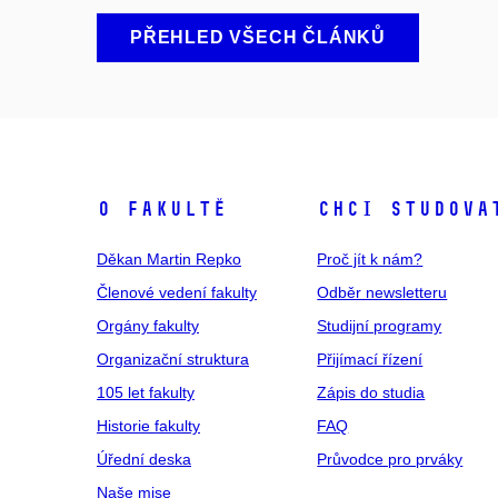
PŘEHLED VŠECH ČLÁNKŮ
O fakultě
Chci studova
Děkan Martin Repko
Proč jít k nám?
Členové vedení fakulty
Odběr newsletteru
Orgány fakulty
Studijní programy
Organizační struktura
Přijímací řízení
105 let fakulty
Zápis do studia
Historie fakulty
FAQ
Úřední deska
Průvodce pro prváky
Naše mise