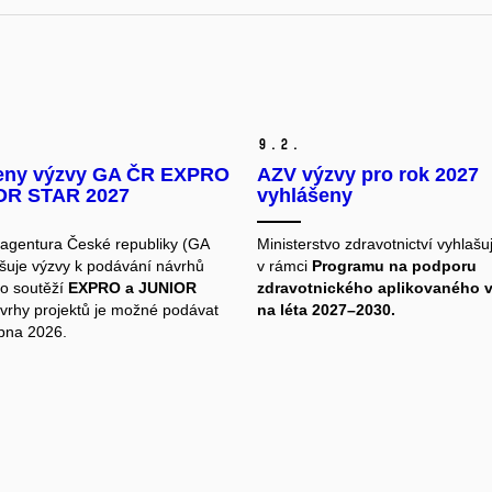
9.
2.
eny výzvy GA ČR EXPRO
AZV výzvy pro rok 2027
OR STAR 2027
vyhlášeny
agentura České republiky (GA
Ministerstvo zdravotnictví vyhlašu
šuje výzvy k podávání návrhů
v rámci
Programu na podporu
do soutěží
EXPRO a JUNIOR
zdravotnického aplikovaného
vrhy projektů je možné podávat
na léta 2027–2030.
ubna 2026.