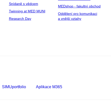
Snídaně s vědcem
MEDshop - fakultní obchod
Twinning at MED MUNI
Oddělení pro komunikaci
Research Day
a vnější vztahy
SIMUportfolio
Aplikace M365