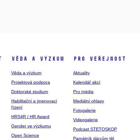
t
Věda a výzkum
Pro veřejnost
Věda a výzkum
Aktuality
Projektová podpora
Kalendář akcí
Doktorské studium
Pro média
Habilitační a jmenovací
Mediální ohlasy
řízení
Fotogalerie
HRS4R / HR Award
Videogalerie
Gender ve výzkumu
Podcast STETOSKOP
Open Science
Památník dárcům těl