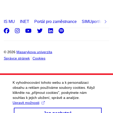
IS MU
INET
Portál pro zaměstnance
SIMUportfolio
Facebook
Instagram
Youtube
Twitter
LinkedIn
Spotify
© 2026
Masarykova univerzita
Správce stránek
Cookies
K vyhodnocování tohoto webu a k personalizaci
obsahu a reklam používáme soubory cookies. Když
klikněte na „přijmout cookies", poskytnete nám
souhlas k jejich uložení, správě a analýze.
Upravit možnosti