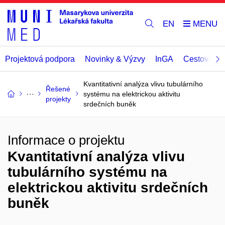
EN
Projektová podpora
Novinky & Výzvy
InGA
Cestovní př
Kvantitativní analýza vlivu tubulárního
Řešené
systému na elektrickou aktivitu
projekty
srdečních buněk
Informace o projektu
Kvantitativní analýza vlivu
tubulárního systému na
elektrickou aktivitu srdečních
buněk