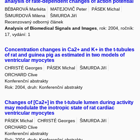
analysis of rate-dependent changes of action potential
BÉBAROVÁ Markéta
MATEJOVIČ Peter
PÁSEK Michal
ŠIMURDOVÁ Milena
ŠIMURDA Jiří
Recenzovaný odborný článek
Analysis of Biomedical Signals and Images
, rok: 2004, ročník:
17, vydání: 1
Concentration changes in Ca2+ and K+ in the t-tubules
of rat and guinea pig as estimated in two models of
ventricular myocytes
CHRISTÉ Georges
PÁSEK Michal
ŠIMURDA Jiří
ORCHARD Clive
Konferenční abstrakty
Rok: 2004, druh: Konferenční abstrakty
Changes of [Ca2+] in the t-tubule lumen during activity
may modulate the inotropic state of rat cardiac
ventricular myocytes
PÁSEK Michal
CHRISTÉ Georges
ŠIMURDA Jiří
ORCHARD Clive
Konferenční abstrakty
Rok: 2004, druh: Konferenční abstrakty