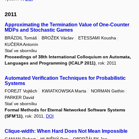
2011
Approximating the Termination Value of One-Counter
MDPs and Stochastic Games
BRÁZDIL Tomáš
BROŽEK Václav
ETESSAMI Kousha
KUČERA Antonín
Stať ve sborníku
Proceedings of 38th International Colloquium on Automata,
Languages and Programming (ICALP 2011)
, rok: 2011
Automated Verification Techniques for Probabilistic
Systems
FOREJT Vojtěch
KWIATKOWSKA Marta
NORMAN Gethin
PARKER David
Stať ve sborníku
Formal Methods for Eternal Networked Software Systems
(SFM'11)
, rok: 2011,
DOI
Clique-width: When Hard Does Not Mean Impossible
GANIAN Robert
HLINĚNÝ Petr
OBDRŽÁLEK Jan