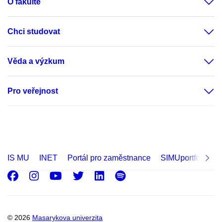
O fakultě
Chci studovat
Věda a výzkum
Pro veřejnost
IS MU
INET
Portál pro zaměstnance
SIMUportfolio
Facebook
Instagram
Youtube
Twitter
LinkedIn
Spotify
© 2026
Masarykova univerzita