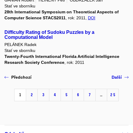
Stať ve sborníku
28th International Symposium on Theoretical Aspects of
Computer Science STACS2011
, rok: 2011,
DOI
Difficulty Rating of Sudoku Puzzles by a
Computational Model
PELÁNEK Radek
Stať ve sborníku
Twenty-Fourth International Florida Artificial Intelligence
Research Society Conference
, rok: 2011
Předchozí
Další
1
2
3
4
5
6
7
…
25