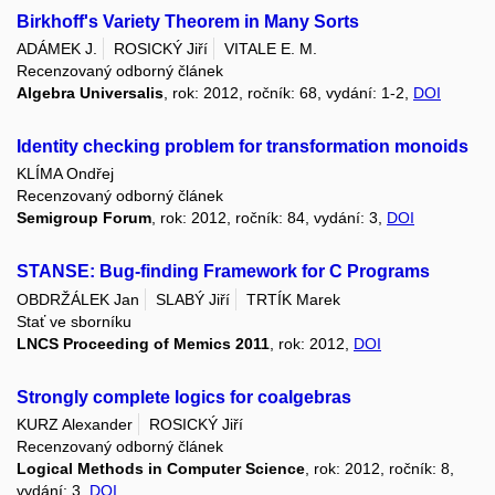
Birkhoff's Variety Theorem in Many Sorts
ADÁMEK J.
ROSICKÝ Jiří
VITALE E. M.
Recenzovaný odborný článek
Algebra Universalis
, rok: 2012, ročník: 68, vydání: 1-2,
DOI
Identity checking problem for transformation monoids
KLÍMA Ondřej
Recenzovaný odborný článek
Semigroup Forum
, rok: 2012, ročník: 84, vydání: 3,
DOI
STANSE: Bug-finding Framework for C Programs
OBDRŽÁLEK Jan
SLABÝ Jiří
TRTÍK Marek
Stať ve sborníku
LNCS Proceeding of Memics 2011
, rok: 2012,
DOI
Strongly complete logics for coalgebras
KURZ Alexander
ROSICKÝ Jiří
Recenzovaný odborný článek
Logical Methods in Computer Science
, rok: 2012, ročník: 8,
vydání: 3,
DOI