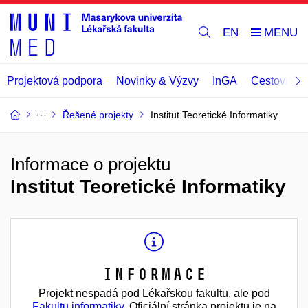
EN
Projektová podpora
Novinky & Výzvy
InGA
Cestovní př
Řešené projekty
Institut Teoretické Informatiky
Informace o projektu
Institut Teoretické Informatiky
Informace
Projekt nespadá pod Lékařskou fakultu, ale pod
Fakultu informatiky
. Oficiální stránka projektu je na