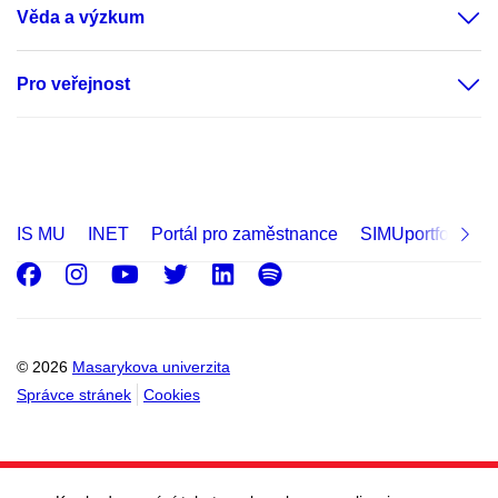
Věda a výzkum
Pro veřejnost
IS MU
INET
Portál pro zaměstnance
SIMUportfolio
Facebook
Instagram
Youtube
Twitter
LinkedIn
Spotify
© 2026
Masarykova univerzita
Správce stránek
Cookies