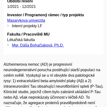
Období řešení
1/2021 - 12/2021
Investor / Programový rámec / typ projektu
Masarykova univerzita
Interní projekty LF
Fakulta / Pracoviště MU
Lékařská fakulta
Mgr. Dáša Bohačiaková, Ph.D.
Alzheimerova nemoc (AD) je progresivní
neurodegenerativní porucha postihující starší populaci na
celém světě. Vyskytují se u ní obvykle dva patologické
rysy: 1) extracelulární beta-amyloidní plaky (Aβ) a 2)
intraneuronální Tau obsahující neurofibrilární spleti (P-Tau).
Klinické studie, jejichž cílem bylo zabránit ukládání P-Tau
nebo Aβ, však neprokázaly účinnost v léčbě AD. To
naznačuje, že agregace proteinů pravděpodobně není