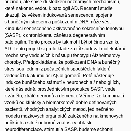
příčinou, ale spíše důsledkem neznámých mechanismů,
které nakonec vedou k patologii AD. Recentní studie
ukazují, že věkem indukovaná senescence, spojená
s buněčným stresem a poškozením DNA může vést
k indukci senescenčně aktivovaného sekrečního fenotypu
(SASP), k chronickému zánětu a degenerativním
patologiím. Tento proces by tak mohl být příčinou vzniku
AD. Tento projekt si proto klade za cíl studovat molekulární
mechnismy vedoucích k nástupu fenotypu Alzheimerovy
choroby. Předpokládáme, že poškození DNA a buněčný
stres jsou jedním z počátečních spouštěcích faktorů
vedoucích k akumulaci Aβ oligomerů. Poté následuje
indukce buněčného stárnutí v neuronech a / nebo gliích,
které následně, prostřednictvím produkce SASP, vede
k zánětu, ztrátě neuronů a demenci. Věřime, že kombinací
vzorků od klinicky a biomarkerově dobře definovaných
pacientů, vhodných analytických metod, jedinečného
modelu mozkových organoidů založeného na kmenových
buňkách a silné odborné znalosti v oblasti
neurodiferenciace, stárnutí a SASP, budeme schopni