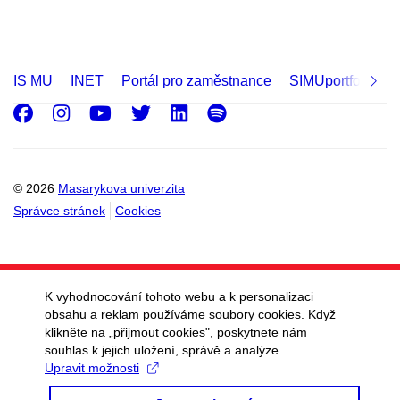
IS MU
INET
Portál pro zaměstnance
SIMUportfolio
Facebook
Instagram
Youtube
Twitter
LinkedIn
Spotify
© 2026
Masarykova univerzita
Správce stránek
Cookies
K vyhodnocování tohoto webu a k personalizaci
obsahu a reklam používáme soubory cookies. Když
klikněte na „přijmout cookies", poskytnete nám
souhlas k jejich uložení, správě a analýze.
Upravit možnosti