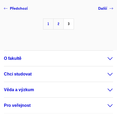
Předchozí
Další
1
2
3
O fakultě
Chci studovat
Věda a výzkum
Pro veřejnost