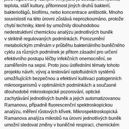
teplota, stáří kultury, přítomnost jiných druhů bakterií,
bakteriofágů, biofilmu, nebo koncentrace antibiotik. Mnoho
souvislostí na této úrovni zůstává neprozkoumáno, protože
chybí techniky, které by umožnily dlouhodobou
nedestruktivní chemickou analýzu jednotlivých buněk
v striktně regulovaných podmínkách. Porozumění
metabolickým změnám v průběhu bakteriálního buněčného
cyklu za různých podmínek je přitom zásadní pro určení
efektivního postupu léčby infekčních onemocnění, se
zaměřením na sepsi. Proto jsou ústředními tématy tohoto
projektu návrh, vývoj a testování optofluidních systémů
umožňujících bezpečnou a efektivní kultivaci patogenních
mikroorganismů v optimálních podmínkách a současné
dlouhodobé mikroskopické pozorování, optické
zachytávání jednotlivých buněk a jejich automatizovanou
Ramanovu, případně fluorescenční spektroskopickou
analýzu, měření růstových křivek. Mikrospektroskopická
Ramanova analýza mikrobů na úrovni jednotlivých buněk
umožní sledovat změny v buněčné respiraci, chemickém