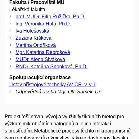
Fakulta / Pracoviště MU
Lékařská fakulta
prof. MUDr. Filip Růžička, Ph.D.
Ing. Veronika Holá, Ph.D.
Iva Holešovská
Zuzana Kršková
Martina Ondříková
Mgr. Katarína Rebrošová
MUDr. Alena Siváková
RNDr. Kateřina Snopková, Ph.D.
Spolupracující organizace
Ústav přístrojové techniky AV ČR, v. v. i.
Odpovědná osoba Mgr. Ota Samek, Dr.
Projekt řeší návrh, vývoj a využití fyzikálních metod pro
výzkum mikrobiálních patogenů a jejich interakcí
s prostředím. Metabolické procesy těchto mikroorganismů
jsou regulovány různými vlivy, jako je dostupnost kyslíku,