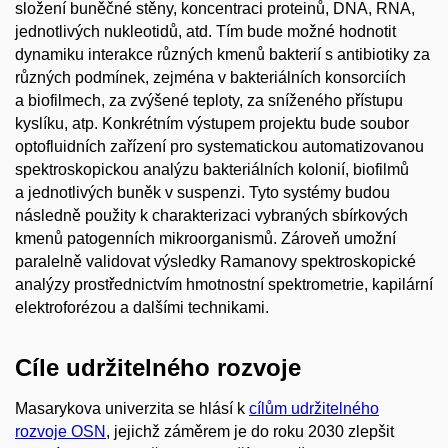
složení buněčné stěny, koncentraci proteinů, DNA, RNA,
jednotlivých nukleotidů, atd. Tím bude možné hodnotit
dynamiku interakce různých kmenů bakterií s antibiotiky za
různých podmínek, zejména v bakteriálních konsorciích
a biofilmech, za zvýšené teploty, za sníženého přístupu
kyslíku, atp. Konkrétním výstupem projektu bude soubor
optofluidních zařízení pro systematickou automatizovanou
spektroskopickou analýzu bakteriálních kolonií, biofilmů
a jednotlivých buněk v suspenzi. Tyto systémy budou
následně použity k charakterizaci vybraných sbírkových
kmenů patogenních mikroorganismů. Zároveň umožní
paralelně validovat výsledky Ramanovy spektroskopické
analýzy prostřednictvím hmotnostní spektrometrie, kapilární
elektroforézou a dalšími technikami.
Cíle udržitelného rozvoje
Masarykova univerzita se hlásí k
cílům udržitelného
rozvoje OSN
, jejichž záměrem je do roku 2030 zlepšit