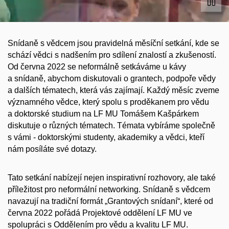
Snídaně s vědcem jsou pravidelná měsíční setkání, kde se
schází vědci s nadšením pro sdílení znalostí a zkušeností.
Od června 2022 se neformálně setkáváme u kávy
a snídaně, abychom diskutovali o grantech, podpoře vědy
a dalších tématech, která vás zajímají. Každý měsíc zveme
významného vědce, který spolu s proděkanem pro vědu
a doktorské studium na LF MU Tomášem Kašpárkem
diskutuje o různých tématech. Témata vybíráme společně
s vámi - doktorskými studenty, akademiky a vědci, kteří
nám posíláte své dotazy.
Tato setkání nabízejí nejen inspirativní rozhovory, ale také
příležitost pro neformální networking. Snídaně s vědcem
navazují na tradiční formát „Grantových snídaní“, které od
června 2022 pořádá Projektové oddělení LF MU ve
spolupráci s Oddělením pro vědu a kvalitu LF MU.