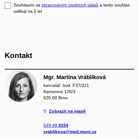
e-
Souhlasím se
zpracováním osobních údajů
a tento souhlas
mail
uděluji na 5
let
Kontakt
Mgr. Martina Vráblíková
kancelář: bud. F37/321
Kamenice 126/3
625 00 Brno
Zobrazit na mapě
549 49
3334
vrablikova@med.muni.cz