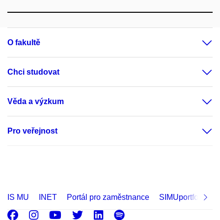
O fakultě
Chci studovat
Věda a výzkum
Pro veřejnost
IS MU
INET
Portál pro zaměstnance
SIMUportfolio
Facebook
Instagram
Youtube
Twitter
LinkedIn
Spotify