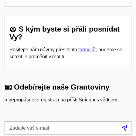
🥨 S kým byste si přáli posnídat
Vy?
Posílejte nám návrhy přes tento
formulář
, budeme se
snažit je proměnit v realitu.
📧 Odebírejte naše Grantoviny
a nepropásnete registraci na příští Snídani s vědcem:
Zadejte
Při
váš
se